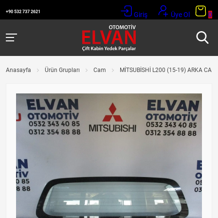
+90 532 737 2621
Giriş
Üye Ol
0
Anasayfa
Ürün Grupları
Cam
MİTSUBİSHİ L200 (15-19) ARKA CAM