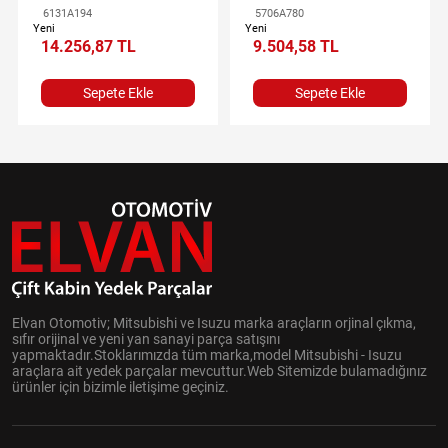
6131A194
5706A780
Yeni
Yeni
14.256,87 TL
9.504,58 TL
Sepete Ekle
Sepete Ekle
Elvan Otomotiv; Mitsubishi ve Isuzu marka araçların orjinal çıkma,
sıfır orijinal ve yeni yan sanayi parça satışını
yapmaktadır.Stoklarımızda tüm marka,model Mitsubishi - Isuzu
araçlara ait yedek parçalar mevcuttur.Web Sitemizde bulamadığınız
ürünler için bizimle iletişime geçiniz.