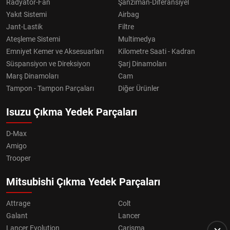
Radyatör-Fan
Şanzıman-Diferansiyel
Yakıt Sistemi
Airbag
Jant-Lastik
Filtre
Ateşleme Sistemi
Multimedya
Emniyet Kemer ve Aksesuarları
Kilometre Saati - Kadran
Süspansiyon ve Direksiyon
Şarj Dinamoları
Marş Dinamoları
Cam
Tampon - Tampon Parçaları
Diğer Ürünler
Isuzu Çıkma Yedek Parçaları
D-Max
Amigo
Trooper
Mitsubishi Çıkma Yedek Parçaları
Attrage
Colt
Galant
Lancer
Lancer Evolution
Carisma