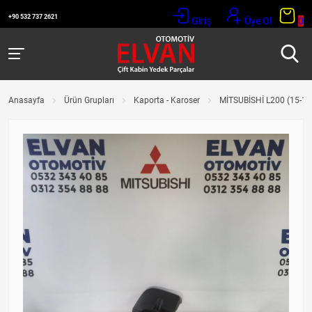
+90 532 737 2621
Giriş
Üye Ol
0
Anasayfa
Ürün Grupları
Kaporta - Karoser
MİTSUBİSHİ L200 (15-1