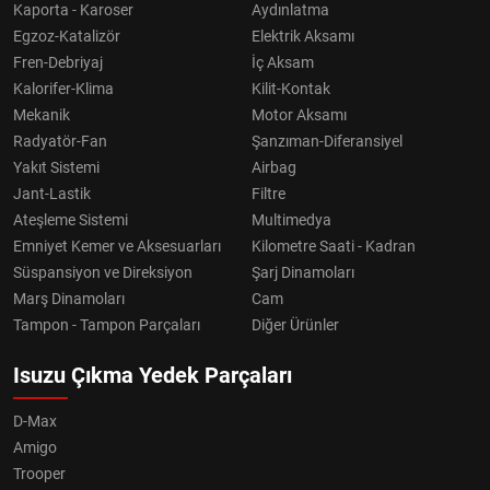
Kaporta - Karoser
Aydınlatma
Egzoz-Katalizör
Elektrik Aksamı
Fren-Debriyaj
İç Aksam
Kalorifer-Klima
Kilit-Kontak
Mekanik
Motor Aksamı
Radyatör-Fan
Şanzıman-Diferansiyel
Yakıt Sistemi
Airbag
Jant-Lastik
Filtre
Ateşleme Sistemi
Multimedya
Emniyet Kemer ve Aksesuarları
Kilometre Saati - Kadran
Süspansiyon ve Direksiyon
Şarj Dinamoları
Marş Dinamoları
Cam
Tampon - Tampon Parçaları
Diğer Ürünler
Isuzu Çıkma Yedek Parçaları
D-Max
Amigo
Trooper