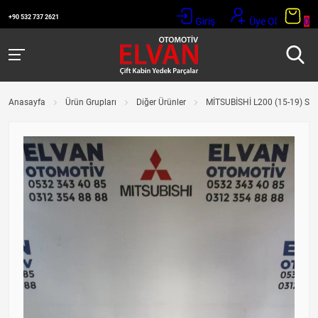
+90 532 737 2621
Giriş
Üye Ol
0
Anasayfa
Ürün Grupları
Diğer Ürünler
MİTSUBİSHİ L200 (15-19) S