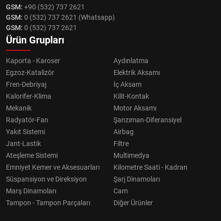
GSM:
+90 (532) 737 2621
GSM:
0 (532) 737 2621 (Whatsapp)
GSM:
0 (532) 737 2621
Ürün Grupları
Kaporta - Karoser
Aydınlatma
Egzoz-Katalizör
Elektrik Aksamı
Fren-Debriyaj
İç Aksam
Kalorifer-Klima
Kilit-Kontak
Mekanik
Motor Aksamı
Radyatör-Fan
Şanzıman-Diferansiyel
Yakıt Sistemi
Airbag
Jant-Lastik
Filtre
Ateşleme Sistemi
Multimedya
Emniyet Kemer ve Aksesuarları
Kilometre Saati - Kadran
Süspansiyon ve Direksiyon
Şarj Dinamoları
Marş Dinamoları
Cam
Tampon - Tampon Parçaları
Diğer Ürünler