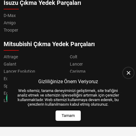
Isuzu Çıkma Yedek Parçaları
D-Max
Amigo
Trooper
Mitsubishi Çıkma Yedek Parçaları
Attrage
Colt
Galant
Lancer
Lancer Evolution
Carisma
Eclipse
Grandis
Gizliliğinize Önem Veriyoruz
Space Star
ASX
Web sitemiz, tarama deneyiminizi geliştirmek, site trafiğini
Eclipse Cross
OUTLANDER
analiz etmek ve sitemizin işlevselliğini artırmak için çerezler
kullanmaktadır. Web sitemizi kullanmaya devam ederek, bu
L200
Pajero
çerezlerin kullanılmasını kabul etmiş olursunuz.
Tamam
Copyright © 2024, All Right Reserved
US YAZILIM