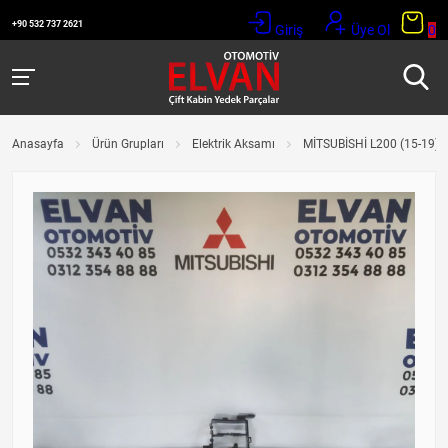
+90 532 737 2621
Giriş
Üye Ol
0
Anasayfa
Ürün Grupları
Elektrik Aksamı
MİTSUBİSHİ L200 (15-19)