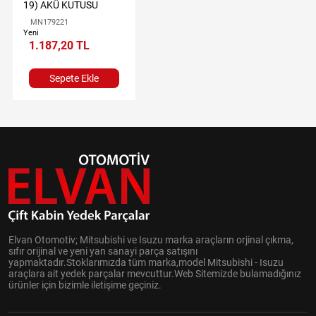
19) AKÜ KUTUSU
MN179221
Yeni
1.187,20 TL
Sepete Ekle
Elvan Otomotiv; Mitsubishi ve Isuzu marka araçların orjinal çıkma,
sıfır orijinal ve yeni yan sanayi parça satışını
yapmaktadır.Stoklarımızda tüm marka,model Mitsubishi - Isuzu
araçlara ait yedek parçalar mevcuttur.Web Sitemizde bulamadığınız
ürünler için bizimle iletişime geçiniz.