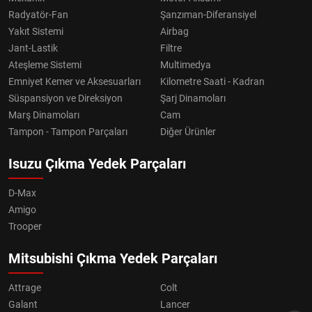
Radyatör-Fan
Şanzıman-Diferansiyel
Yakıt Sistemi
Airbag
Jant-Lastik
Filtre
Ateşleme Sistemi
Multimedya
Emniyet Kemer ve Aksesuarları
Kilometre Saati - Kadran
Süspansiyon ve Direksiyon
Şarj Dinamoları
Marş Dinamoları
Cam
Tampon - Tampon Parçaları
Diğer Ürünler
Isuzu Çıkma Yedek Parçaları
D-Max
Amigo
Trooper
Mitsubishi Çıkma Yedek Parçaları
Attrage
Colt
Galant
Lancer