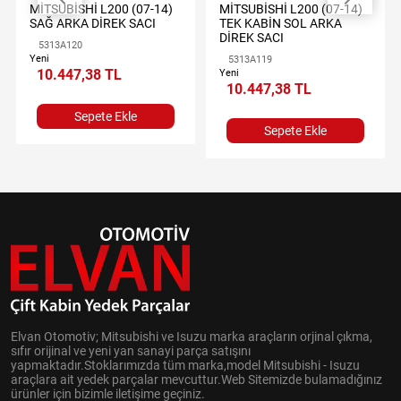
MİTSUBİSHİ L200 (07-14)
MİTSUBİSHİ L200 (07-14)
SAĞ ARKA DİREK SACI
TEK KABİN SOL ARKA
DİREK SACI
5313A120
Yeni
5313A119
10.447,38 TL
Yeni
10.447,38 TL
Sepete Ekle
Sepete Ekle
Elvan Otomotiv; Mitsubishi ve Isuzu marka araçların orjinal çıkma,
sıfır orijinal ve yeni yan sanayi parça satışını
yapmaktadır.Stoklarımızda tüm marka,model Mitsubishi - Isuzu
araçlara ait yedek parçalar mevcuttur.Web Sitemizde bulamadığınız
ürünler için bizimle iletişime geçiniz.