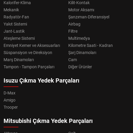
Kalorifer-Klima
Kilit-Kontak
Mekanik
Motor Aksamı
Radyatör-Fan
Şanzıman-Diferansiyel
Yakıt Sistemi
Airbag
Jant-Lastik
Filtre
Ateşleme Sistemi
Multimedya
Emniyet Kemer ve Aksesuarları
Kilometre Saati - Kadran
Süspansiyon ve Direksiyon
Şarj Dinamoları
Marş Dinamoları
Cam
Tampon - Tampon Parçaları
Diğer Ürünler
Isuzu Çıkma Yedek Parçaları
D-Max
Amigo
Trooper
Mitsubishi Çıkma Yedek Parçaları