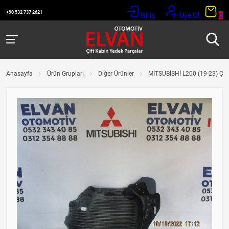
+90 532 737 2621
Giriş
Üye Ol
0
Anasayfa
Ürün Grupları
Diğer Ürünler
MİTSUBİSHİ L200 (19-23) 