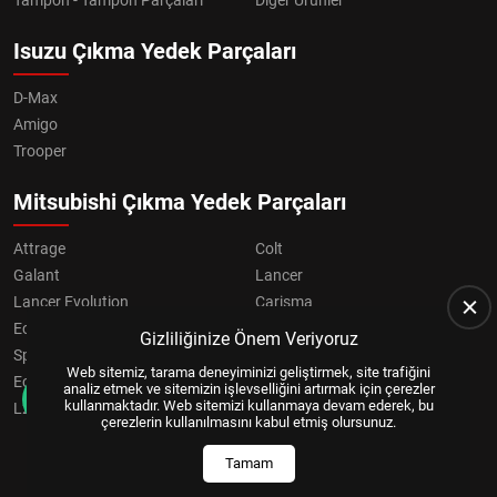
Isuzu Çıkma Yedek Parçaları
D-Max
Amigo
Trooper
Mitsubishi Çıkma Yedek Parçaları
Attrage
Colt
Galant
Lancer
Lancer Evolution
Carisma
Eclipse
Grandis
Gizliliğinize Önem Veriyoruz
Space Star
ASX
Web sitemiz, tarama deneyiminizi geliştirmek, site trafiğini
Eclipse Cross
OUTLANDER
analiz etmek ve sitemizin işlevselliğini artırmak için çerezler
kullanmaktadır. Web sitemizi kullanmaya devam ederek, bu
L200
Pajero
çerezlerin kullanılmasını kabul etmiş olursunuz.
Tamam