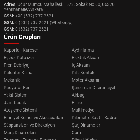
Adres:
Uğur Mumcu Mahallesi, 1573. Sokak No:60, 06370
Yenimahalle/Ankara
GSM:
+90 (532) 737 2621
GSM:
0 (532) 737 2621 (Whatsapp)
GSM:
0 (532) 737 2621
Ürün Grupları
Kaporta - Karoser
Aydınlatma
Egzoz-Katalizör
Elektrik Aksamı
Fren-Debriyaj
İç Aksam
Kalorifer-Klima
Kilit-Kontak
Mekanik
Motor Aksamı
Radyatör-Fan
Şanzıman-Diferansiyel
Yakıt Sistemi
Airbag
Jant-Lastik
Filtre
Ateşleme Sistemi
Multimedya
Emniyet Kemer ve Aksesuarları
Kilometre Saati - Kadran
Süspansiyon ve Direksiyon
Şarj Dinamoları
Marş Dinamoları
Cam
Tampon - Tampon Parçaları
Diğer Ürünler