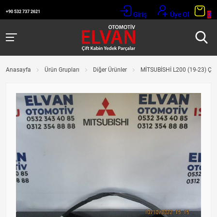
+90 532 737 2621
Giriş
Üye Ol
0
Anasayfa
Ürün Grupları
Diğer Ürünler
MİTSUBİSHİ L200 (19-23) 