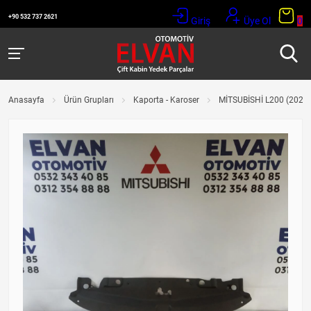
+90 532 737 2621
Giriş
Üye Ol
0
Anasayfa
Ürün Grupları
Kaporta - Karoser
MİTSUBİSHİ L200 (2020