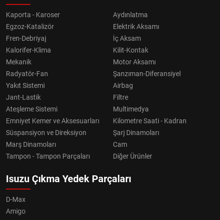
Kaporta - Karoser
Aydınlatma
Egzoz-Katalizör
Elektrik Aksamı
Fren-Debriyaj
İç Aksam
Kalorifer-Klima
Kilit-Kontak
Mekanik
Motor Aksamı
Radyatör-Fan
Şanzıman-Diferansiyel
Yakıt Sistemi
Airbag
Jant-Lastik
Filtre
Ateşleme Sistemi
Multimedya
Emniyet Kemer ve Aksesuarları
Kilometre Saati - Kadran
Süspansiyon ve Direksiyon
Şarj Dinamoları
Marş Dinamoları
Cam
Tampon - Tampon Parçaları
Diğer Ürünler
Isuzu Çıkma Yedek Parçaları
D-Max
Amigo