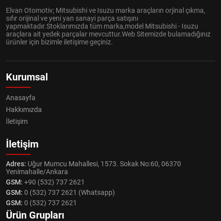
Elvan Otomotiv; Mitsubishi ve Isuzu marka araçların orjinal çıkma,
sıfır orijinal ve yeni yan sanayi parça satışını
yapmaktadır.Stoklarımızda tüm marka,model Mitsubishi - Isuzu
araçlara ait yedek parçalar mevcuttur.Web Sitemizde bulamadığınız
ürünler için bizimle iletişime geçiniz.
Kurumsal
Anasayfa
Hakkımızda
İletişim
İletişim
Adres:
Uğur Mumcu Mahallesi, 1573. Sokak No:60, 06370
Yenimahalle/Ankara
GSM:
+90 (532) 737 2621
GSM:
0 (532) 737 2621 (Whatsapp)
GSM:
0 (532) 737 2621
Ürün Grupları