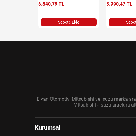
6.840,79 TL
3.990,47 TL
e Ekle
Sepete Ekle
Sepet
Elvan Otomotiv; Mitsubishi ve Isuzu marka araç
Mitsubishi - Isuzu araçlara a
Kurumsal