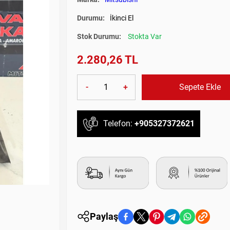
Durumu:
İkinci El
Stok Durumu:
Stokta Var
2.280,26 TL
-
+
Sepete Ekle
Telefon:
+905327372621
Paylaş