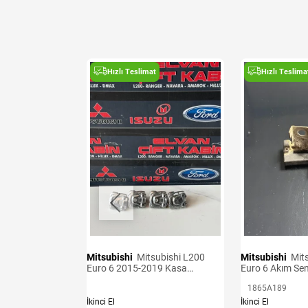
t
Hızlı Teslimat
Hızlı Teslima
Mitsubishi
Mitsubishi L200
Mitsubishi
Mitsubishi L200
Sensörü Adet
Euro 6 2015-2019 Kasa
Euro 6 Akım Se
Kancaları
1865A189
İkinci El
İkinci El