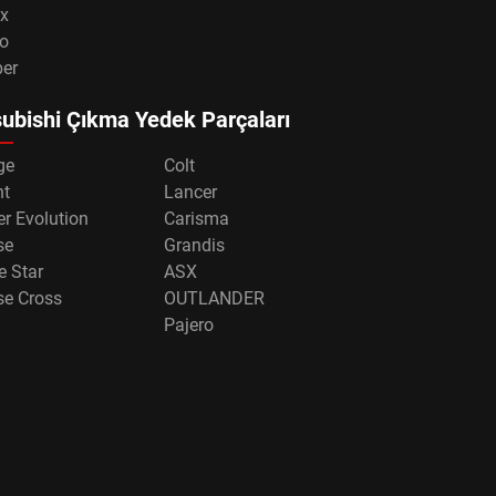
x
o
per
ubishi Çıkma Yedek Parçaları
ge
Colt
nt
Lancer
r Evolution
Carisma
se
Grandis
e Star
ASX
se Cross
OUTLANDER
Pajero