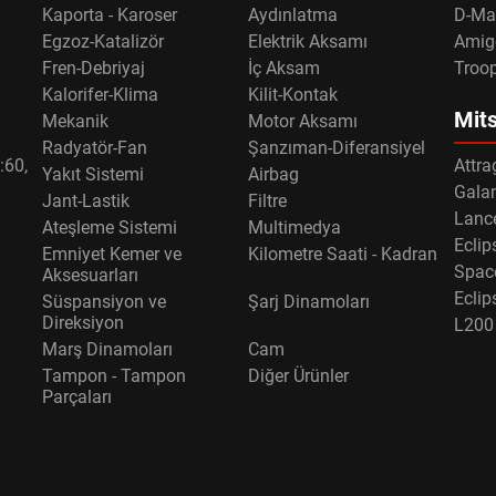
Kaporta - Karoser
Aydınlatma
D-Ma
Egzoz-Katalizör
Elektrik Aksamı
Amig
Fren-Debriyaj
İç Aksam
Troo
Kalorifer-Klima
Kilit-Kontak
Mits
Mekanik
Motor Aksamı
Radyatör-Fan
Şanzıman-Diferansiyel
:60,
Attra
Yakıt Sistemi
Airbag
Gala
Jant-Lastik
Filtre
Lance
Ateşleme Sistemi
Multimedya
Eclip
Emniyet Kemer ve
Kilometre Saati - Kadran
Spac
Aksesuarları
Eclip
Süspansiyon ve
Şarj Dinamoları
Direksiyon
L200
Marş Dinamoları
Cam
Tampon - Tampon
Diğer Ürünler
Parçaları