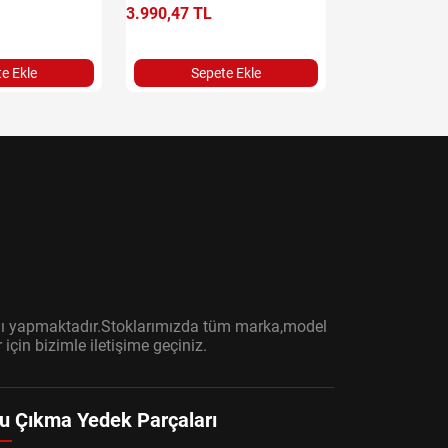
3.990,47 TL
11.401,32 TL
e Ekle
Sepete Ekle
Sepet
ışını yapmaktadır.Stoklarımızda tüm marka,model
çin bizimle iletişime geçiniz.
u Çıkma Yedek Parçaları