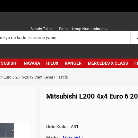
Sipariş Takibi
Banka Hesap Numaralarımız
TSUBISHI
NAVARA
HILUX
RANGER
MERCEDES X CLASS
F
x4 Euro 6 2015-2019 Cam Kenar Pilastiği
Mitsubishi L200 4x4 Euro 6 2
Ürün Kodu:
A31
Marka:
Mitsubishi