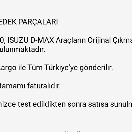
YEDEK PARÇALARI
, ISUZU D-MAX Araçların Orijinal Çıkma
 bulunmaktadır.
argo ile Tüm Türkiye'ye gönderilir.
tamamı faturalıdır.
zce test edildikten sonra satışa sunul