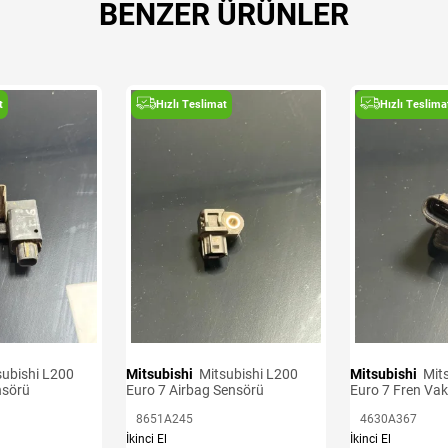
BENZER ÜRÜNLER
t
Hızlı Teslimat
Hızlı Teslima
Mitsubishi
Mitsubishi L200
Mitsubishi
Mitsubishi L200
nsörü
Euro 7 Airbag Sensörü
Euro 7 Fren Va
8651A245
4630A367
İkinci El
İkinci El