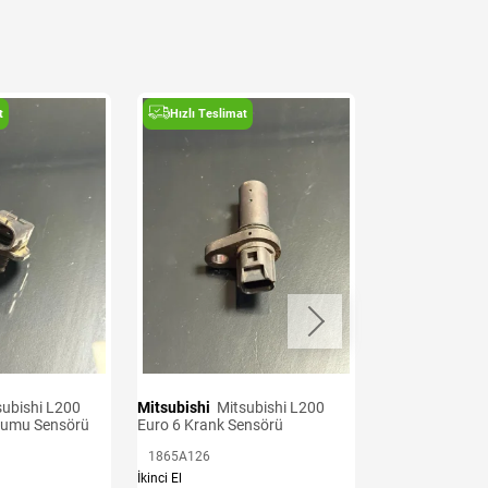
t
Hızlı Teslimat
Hızlı Teslima
Mitsubishi
Mitsubishi L200
Mitsubishi
Mitsubishi L200
kumu Sensörü
Euro 6 Krank Sensörü
Euro 7 Oksijen 
1865A126
11153310
İkinci El
İkinci El