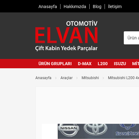
Anasayfa
Hakkımızda
Blog
İletişim
ÜRÜN GRUPLARI
D-MAX
L200
ISUZU
MI
Anasayfa
Araçlar
Mitsubishi
Mitsubishi L200 4