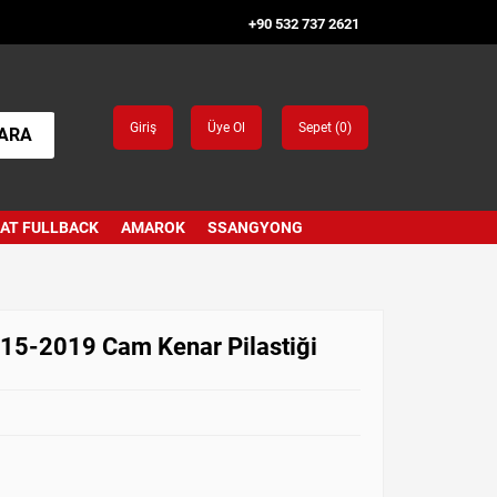
+90 532 737 2621
Giriş
Üye Ol
Sepet (
0
)
ARA
IAT FULLBACK
AMAROK
SSANGYONG
015-2019 Cam Kenar Pilastiği