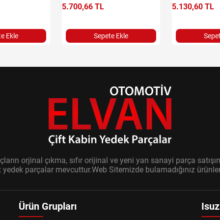
5.700,66 TL
5.130,60 TL
e Ekle
Sepete Ekle
Sepet
ların orjinal çıkma, sıfır orijinal ve yeni yan sanayi parça sat
it yedek parçalar mevcuttur.Web Sitemizde bulamadığınız ürünler i
Ürün Grupları
Isuz