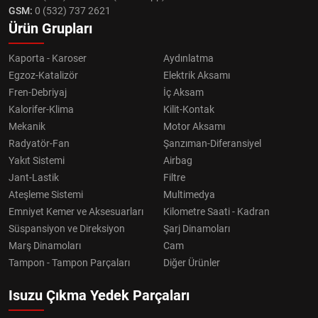
GSM:
0 (532) 737 2621
Ürün Grupları
Kaporta - Karoser
Aydınlatma
Egzoz-Katalizör
Elektrik Aksamı
Fren-Debriyaj
İç Aksam
Kalorifer-Klima
Kilit-Kontak
Mekanik
Motor Aksamı
Radyatör-Fan
Şanzıman-Diferansiyel
Yakıt Sistemi
Airbag
Jant-Lastik
Filtre
Ateşleme Sistemi
Multimedya
Emniyet Kemer ve Aksesuarları
Kilometre Saati - Kadran
Süspansiyon ve Direksiyon
Şarj Dinamoları
Marş Dinamoları
Cam
Tampon - Tampon Parçaları
Diğer Ürünler
Isuzu Çıkma Yedek Parçaları