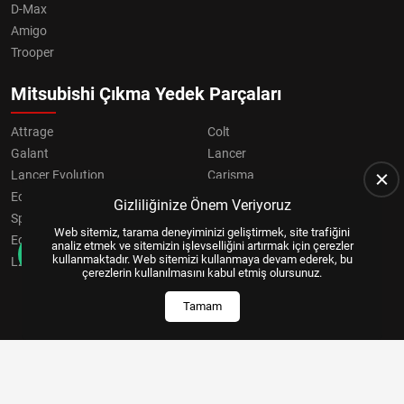
D-Max
Amigo
Trooper
Mitsubishi Çıkma Yedek Parçaları
Attrage
Colt
Galant
Lancer
Lancer Evolution
Carisma
Eclipse
Grandis
Gizliliğinize Önem Veriyoruz
Space Star
ASX
Web sitemiz, tarama deneyiminizi geliştirmek, site trafiğini
Eclipse Cross
OUTLANDER
analiz etmek ve sitemizin işlevselliğini artırmak için çerezler
kullanmaktadır. Web sitemizi kullanmaya devam ederek, bu
L200
Pajero
çerezlerin kullanılmasını kabul etmiş olursunuz.
Tamam
Copyright © 2024, All Right Reserved
US YAZILIM