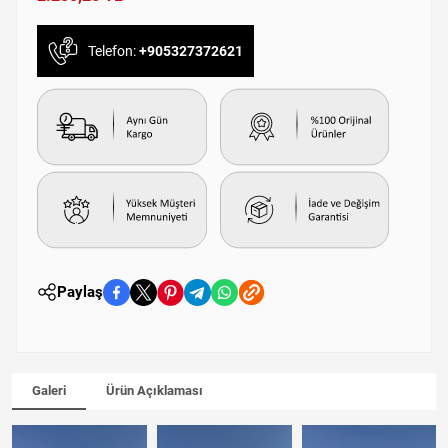
Telefon:
+905327372621
Paylaş
Galeri
Ürün Açıklaması