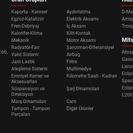
Kaporta - Karoser
Aydınlatma
D-Ma
Egzoz-Katalizör
Elektrik Aksamı
Amig
Fren-Debriyaj
İç Aksam
Troo
Kalorifer-Klima
Kilit-Kontak
Mits
Mekanik
Motor Aksamı
Radyatör-Fan
Şanzıman-Diferansiyel
:60,
Attra
Yakıt Sistemi
Airbag
Gala
Jant-Lastik
Filtre
Lance
Ateşleme Sistemi
Multimedya
Eclip
Emniyet Kemer ve
Kilometre Saati - Kadran
Spac
Aksesuarları
Eclip
Süspansiyon ve
Şarj Dinamoları
Direksiyon
L200
Marş Dinamoları
Cam
Tampon - Tampon
Diğer Ürünler
Parçaları