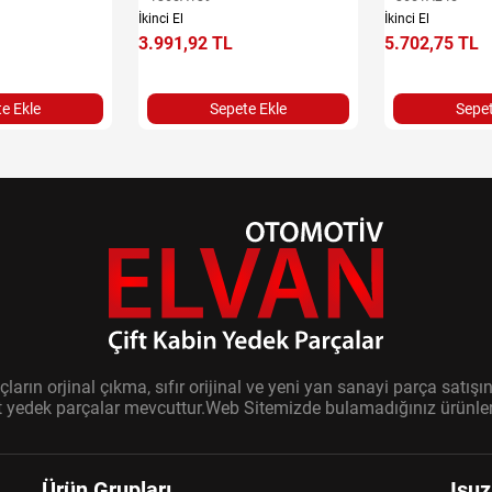
İkinci El
İkinci El
3.991,92 TL
5.702,75 TL
e Ekle
Sepete Ekle
Sepet
ların orjinal çıkma, sıfır orijinal ve yeni yan sanayi parça sat
it yedek parçalar mevcuttur.Web Sitemizde bulamadığınız ürünler i
Ürün Grupları
Isuz