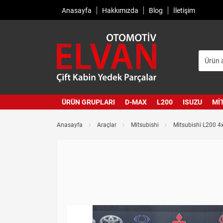
Anasayfa
Hakkımızda
Blog
İletişim
ÜRÜN GRUPLARI
D-MAX
L200
ISUZU
MI
Anasayfa
Araçlar
Mitsubishi
Mitsubishi L200 4