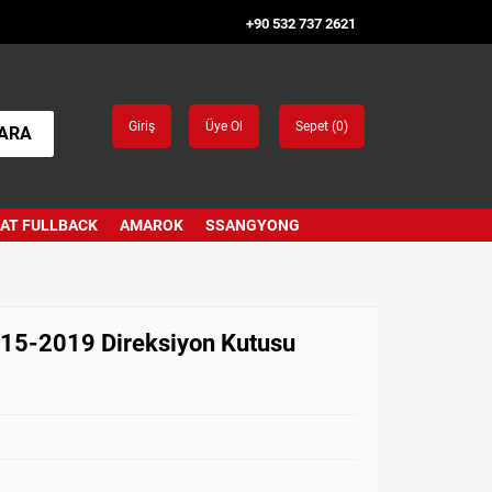
+90 532 737 2621
Giriş
Üye Ol
Sepet (
0
)
ARA
IAT FULLBACK
AMAROK
SSANGYONG
015-2019 Direksiyon Kutusu