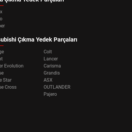
x
o
per
ubishi Çıkma Yedek Parçaları
ge
Colt
nt
Lancer
r Evolution
Carisma
se
Grandis
e Star
ASX
se Cross
OUTLANDER
Pajero