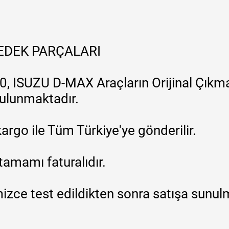
YEDEK PARÇALARI
, ISUZU D-MAX Araçların Orijinal Çıkma
 bulunmaktadır.
argo ile Tüm Türkiye'ye gönderilir.
tamamı faturalıdır.
zce test edildikten sonra satışa sunul