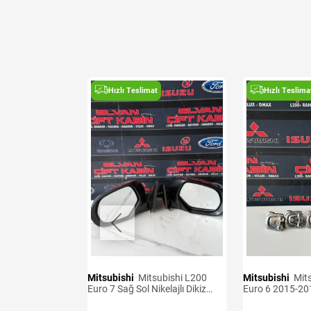
t
Hızlı Teslimat
Hızlı Teslima
Mitsubishi
Mitsubishi L200
Mitsubishi
Mitsubishi L200
ensörü
Euro 7 Sağ Sol Nikelajlı Dikiz
Euro 6 2015-20
Aynası
Kancaları