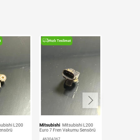
t
Hızlı Teslimat
Hızlı Teslima
Mitsubishi
Mitsubishi L200
Mitsubishi
Mitsubishi L200
Sensörü
Euro 7 Fren Vakumu Sensörü
Euro 6 Krank S
4630A367
1865A126