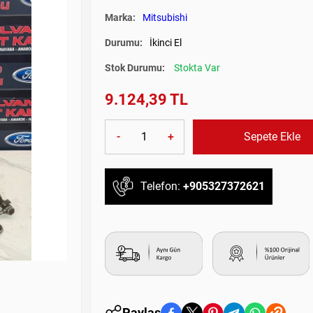
Marka:
Mitsubishi
Durumu:
İkinci El
Stok Durumu:
Stokta Var
9.124,39 TL
-
+
Sepete Ekle
Telefon:
+905327372621
Paylaş