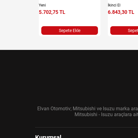
Yeni
İkinci El
5.702,75 TL
6.843,30 TL
e Ekle
Sepete Ekle
Sepet
Elvan Otomotiv; Mitsubishi ve Isuzu marka araç
Mitsubishi - Isuzu araçlara a
Kurumsal