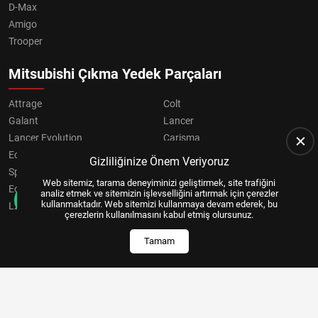
D-Max
Amigo
Trooper
Mitsubishi Çıkma Yedek Parçaları
Attrage
Colt
Galant
Lancer
Lancer Evolution
Carisma
Eclipse
Grandis
Gizliliğinize Önem Veriyoruz
Space Star
ASX
Web sitemiz, tarama deneyiminizi geliştirmek, site trafiğini
Eclipse Cross
OUTLANDER
analiz etmek ve sitemizin işlevselliğini artırmak için çerezler
kullanmaktadır. Web sitemizi kullanmaya devam ederek, bu
L200
Pajero
çerezlerin kullanılmasını kabul etmiş olursunuz.
Tamam
Copyright © 2024, All Right Reserved
US YAZILIM