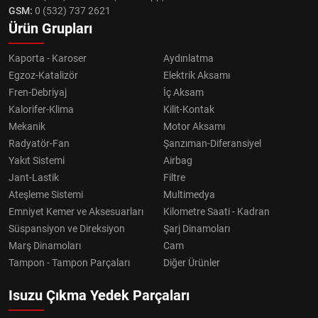
GSM:
0 (532) 737 2621
Ürün Grupları
Kaporta - Karoser
Aydınlatma
Egzoz-Katalizör
Elektrik Aksamı
Fren-Debriyaj
İç Aksam
Kalorifer-Klima
Kilit-Kontak
Mekanik
Motor Aksamı
Radyatör-Fan
Şanzıman-Diferansiyel
Yakıt Sistemi
Airbag
Jant-Lastik
Filtre
Ateşleme Sistemi
Multimedya
Emniyet Kemer ve Aksesuarları
Kilometre Saati - Kadran
Süspansiyon ve Direksiyon
Şarj Dinamoları
Marş Dinamoları
Cam
Tampon - Tampon Parçaları
Diğer Ürünler
Isuzu Çıkma Yedek Parçaları