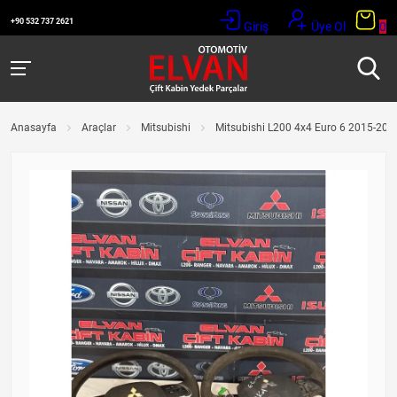
+90 532 737 2621
Giriş
Üye Ol
0
Anasayfa
Araçlar
Mitsubishi
Mitsubishi L200 4x4 Euro 6 2015-2019