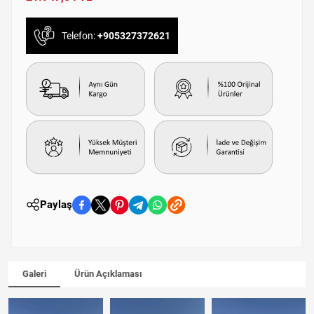
Telefon:
+905327372621
Paylaş
Galeri
Ürün Açıklaması