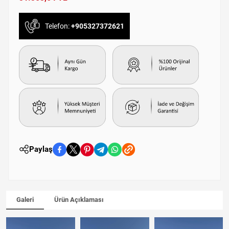
Telefon:
+905327372621
Paylaş
Galeri
Ürün Açıklaması