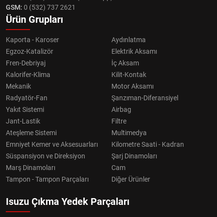
GSM:
0 (532) 737 2621
Ürün Grupları
Kaporta - Karoser
Aydınlatma
Egzoz-Katalizör
Elektrik Aksamı
Fren-Debriyaj
İç Aksam
Kalorifer-Klima
Kilit-Kontak
Mekanik
Motor Aksamı
Radyatör-Fan
Şanzıman-Diferansiyel
Yakıt Sistemi
Airbag
Jant-Lastik
Filtre
Ateşleme Sistemi
Multimedya
Emniyet Kemer ve Aksesuarları
Kilometre Saati - Kadran
Süspansiyon ve Direksiyon
Şarj Dinamoları
Marş Dinamoları
Cam
Tampon - Tampon Parçaları
Diğer Ürünler
Isuzu Çıkma Yedek Parçaları