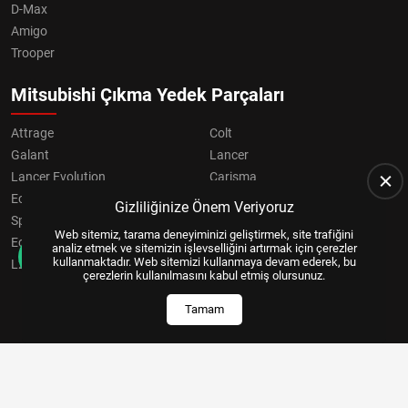
D-Max
Amigo
Trooper
Mitsubishi Çıkma Yedek Parçaları
Attrage
Colt
Galant
Lancer
Lancer Evolution
Carisma
Eclipse
Grandis
Gizliliğinize Önem Veriyoruz
Space Star
ASX
Web sitemiz, tarama deneyiminizi geliştirmek, site trafiğini
Eclipse Cross
OUTLANDER
analiz etmek ve sitemizin işlevselliğini artırmak için çerezler
kullanmaktadır. Web sitemizi kullanmaya devam ederek, bu
L200
Pajero
çerezlerin kullanılmasını kabul etmiş olursunuz.
Tamam
Copyright © 2024, All Right Reserved
US YAZILIM