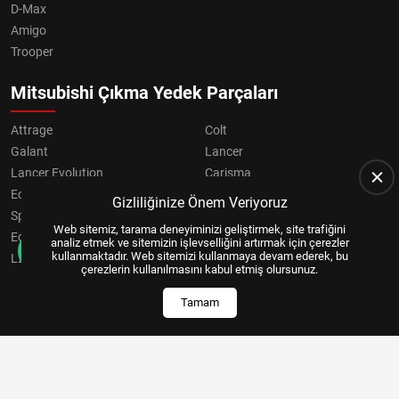
D-Max
Amigo
Trooper
Mitsubishi Çıkma Yedek Parçaları
Attrage
Colt
Galant
Lancer
Lancer Evolution
Carisma
Eclipse
Grandis
Gizliliğinize Önem Veriyoruz
Space Star
ASX
Web sitemiz, tarama deneyiminizi geliştirmek, site trafiğini
Eclipse Cross
OUTLANDER
analiz etmek ve sitemizin işlevselliğini artırmak için çerezler
kullanmaktadır. Web sitemizi kullanmaya devam ederek, bu
L200
Pajero
çerezlerin kullanılmasını kabul etmiş olursunuz.
Tamam
Copyright © 2024, All Right Reserved
US YAZILIM