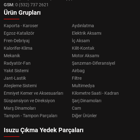
GSM:
0 (532) 737 2621
Ürün Grupları
Kaporta - Karoser
Aydınlatma
Egzoz-Katalizör
Elektrik Aksamı
Fren-Debriyaj
İç Aksam
Kalorifer-Klima
Kilit-Kontak
Mekanik
Motor Aksamı
Radyatör-Fan
Şanzıman-Diferansiyel
Yakıt Sistemi
Airbag
Jant-Lastik
Filtre
Ateşleme Sistemi
Multimedya
Emniyet Kemer ve Aksesuarları
Kilometre Saati - Kadran
Süspansiyon ve Direksiyon
Şarj Dinamoları
Marş Dinamoları
Cam
Tampon - Tampon Parçaları
Diğer Ürünler
Isuzu Çıkma Yedek Parçaları