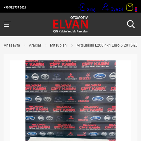
+90 532 737 2621
Giriş
Üye Ol
0
Anasayfa
Araçlar
Mitsubishi
Mitsubishi L200 4x4 Euro 6 2015-2019