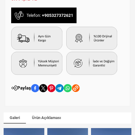
Telefon:
+905327372621
Paylaş
Galeri
Ürün Açıklaması