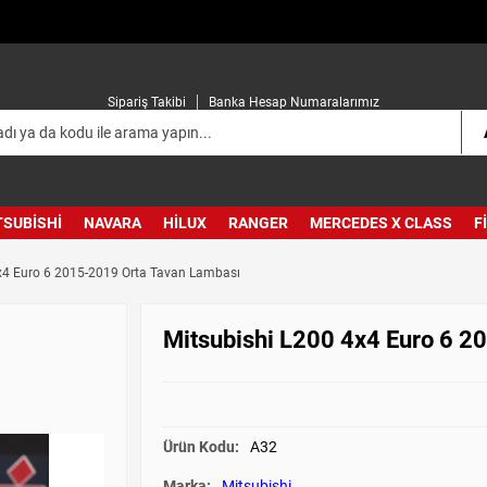
Sipariş Takibi
Banka Hesap Numaralarımız
TSUBISHI
NAVARA
HILUX
RANGER
MERCEDES X CLASS
F
x4 Euro 6 2015-2019 Orta Tavan Lambası
Mitsubishi L200 4x4 Euro 6 2
Ürün Kodu:
A32
Marka:
Mitsubishi