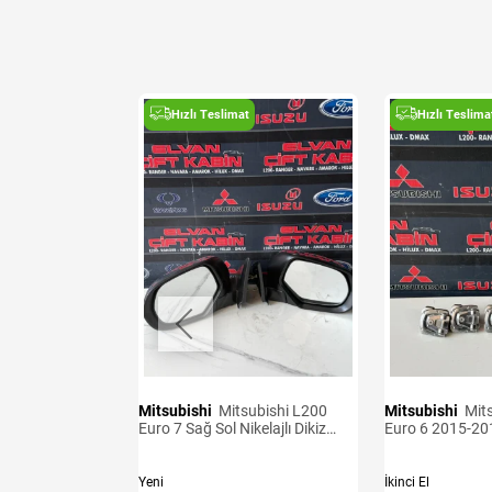
t
Hızlı Teslimat
Hızlı Teslima
Mitsubishi
Mitsubishi L200
Mitsubishi
Mitsubishi L200
ensörü
Euro 7 Sağ Sol Nikelajlı Dikiz
Euro 6 2015-20
Aynası
Kancaları
Yeni
İkinci El