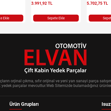
3.991,92 TL
5.702,75 TL
e Ekle
Sepete Ekle
Sepet
ların orjinal çıkma, sıfır orijinal ve yeni yan sanayi parça sat
it yedek parçalar mevcuttur.Web Sitemizde bulamadığınız ürünler i
Ürün Grupları
Isuz