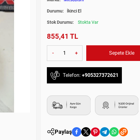
Durumu:
İkinci El
Stok Durumu:
Stokta Var
855,41 TL
-
+
Sepete Ekle
Telefon:
+905327372621
Paylaş