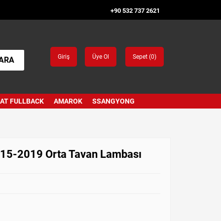
+90 532 737 2621
Giriş
Üye Ol
Sepet (
0
)
ARA
IAT FULLBACK
AMAROK
SSANGYONG
015-2019 Orta Tavan Lambası