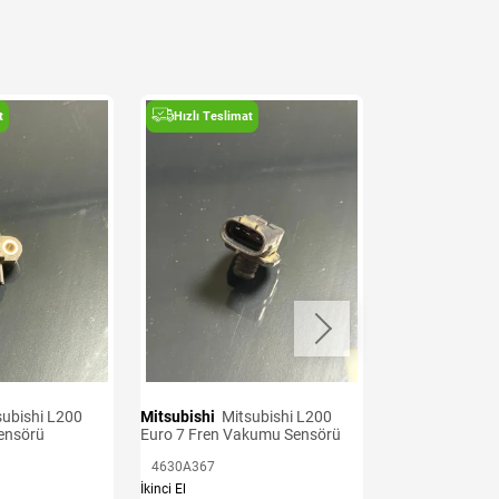
t
Hızlı Teslimat
Hızlı Teslima
Mitsubishi
Mitsubishi L200
Mitsubishi
Mitsubishi L200
Sensörü
Euro 7 Fren Vakumu Sensörü
Euro 6 Krank S
4630A367
1865A126
İkinci El
İkinci El