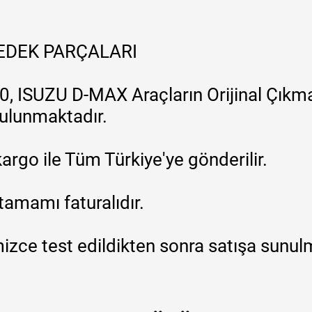
YEDEK PARÇALARI
, ISUZU D-MAX Araçların Orijinal Çıkma
 bulunmaktadır.
argo ile Tüm Türkiye'ye gönderilir.
tamamı faturalıdır.
zce test edildikten sonra satışa sunul