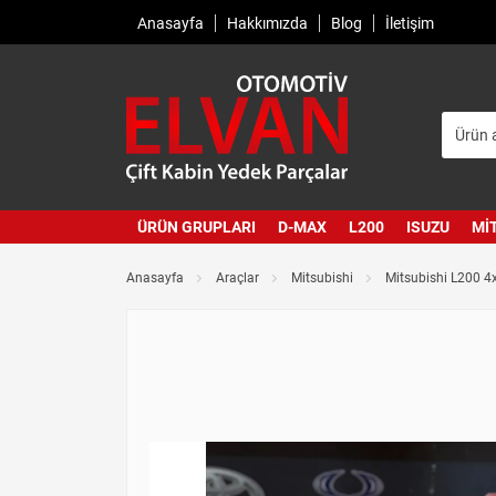
Anasayfa
Hakkımızda
Blog
İletişim
ÜRÜN GRUPLARI
D-MAX
L200
ISUZU
MI
Anasayfa
Araçlar
Mitsubishi
Mitsubishi L200 4