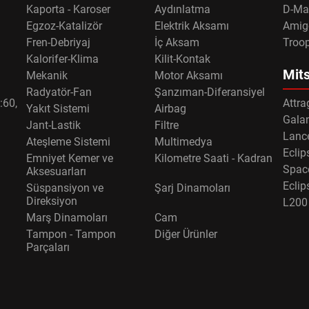
Kaporta - Karoser
Aydınlatma
D-Ma
Egzoz-Katalizör
Elektrik Aksamı
Amig
Fren-Debriyaj
İç Aksam
Troo
Kalorifer-Klima
Kilit-Kontak
Mits
Mekanik
Motor Aksamı
Radyatör-Fan
Şanzıman-Diferansiyel
:60,
Attra
Yakıt Sistemi
Airbag
Gala
Jant-Lastik
Filtre
Lance
Ateşleme Sistemi
Multimedya
Eclip
Emniyet Kemer ve
Kilometre Saati - Kadran
Spac
Aksesuarları
Eclip
Süspansiyon ve
Şarj Dinamoları
Direksiyon
L200
Marş Dinamoları
Cam
Tampon - Tampon
Diğer Ürünler
Parçaları