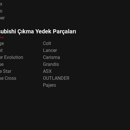
x
o
per
ubishi Çıkma Yedek Parçaları
ge
Colt
nt
Lancer
r Evolution
Carisma
se
Grandis
e Star
ASX
se Cross
OUTLANDER
Pajero