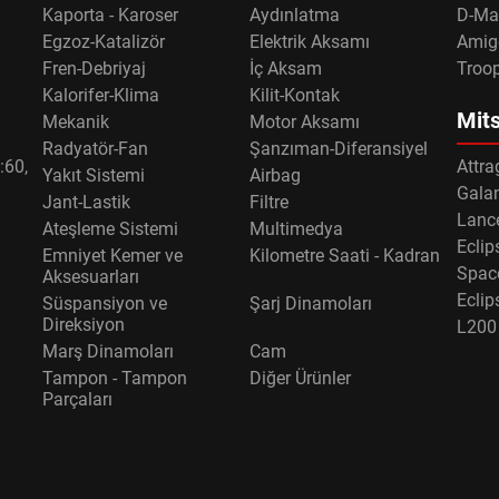
Kaporta - Karoser
Aydınlatma
D-Ma
Egzoz-Katalizör
Elektrik Aksamı
Amig
Fren-Debriyaj
İç Aksam
Troo
Kalorifer-Klima
Kilit-Kontak
Mits
Mekanik
Motor Aksamı
Radyatör-Fan
Şanzıman-Diferansiyel
:60,
Attra
Yakıt Sistemi
Airbag
Gala
Jant-Lastik
Filtre
Lance
Ateşleme Sistemi
Multimedya
Eclip
Emniyet Kemer ve
Kilometre Saati - Kadran
Spac
Aksesuarları
Eclip
Süspansiyon ve
Şarj Dinamoları
Direksiyon
L200
Marş Dinamoları
Cam
Tampon - Tampon
Diğer Ürünler
Parçaları