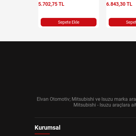
5.702,75 TL
6.843,30 TL
e Ekle
Sepete Ekle
Sepet
Elvan Otomotiv; Mitsubishi ve Isuzu marka araç
Mitsubishi - Isuzu araçlara a
Kurumsal