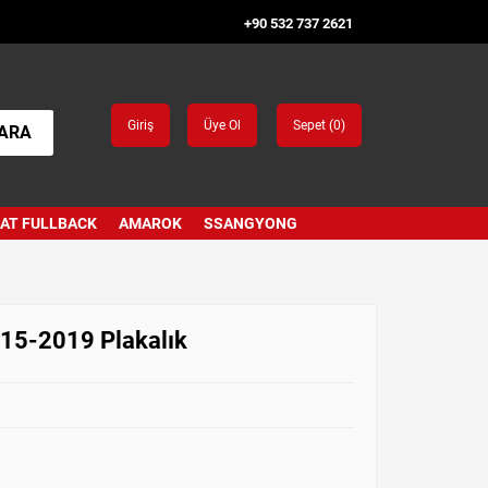
+90 532 737 2621
Giriş
Üye Ol
Sepet (
0
)
ARA
IAT FULLBACK
AMAROK
SSANGYONG
015-2019 Plakalık