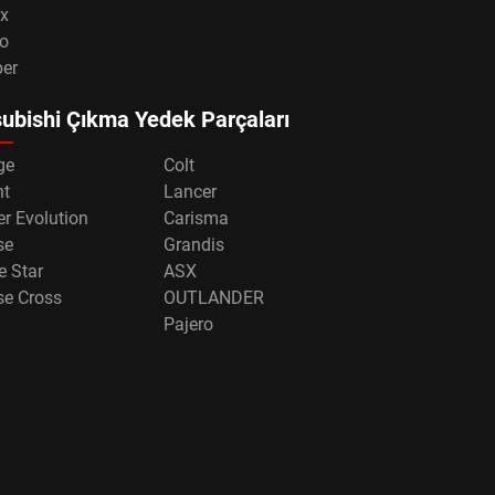
x
o
per
ubishi Çıkma Yedek Parçaları
ge
Colt
nt
Lancer
r Evolution
Carisma
se
Grandis
e Star
ASX
se Cross
OUTLANDER
Pajero