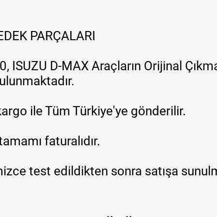
YEDEK PARÇALARI
, ISUZU D-MAX Araçların Orijinal Çıkma
 bulunmaktadır.
argo ile Tüm Türkiye'ye gönderilir.
tamamı faturalıdır.
zce test edildikten sonra satışa sunul