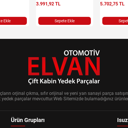
3.991,92 TL
5.702,75 TL
e Ekle
Sepete Ekle
Sepet
ların orjinal çıkma, sıfır orijinal ve yeni yan sanayi parça sat
it yedek parçalar mevcuttur.Web Sitemizde bulamadığınız ürünler i
Ürün Grupları
Isuz