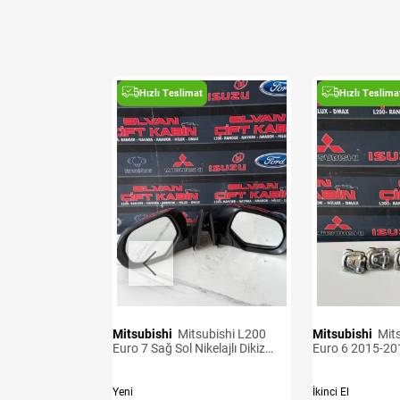
t
Hızlı Teslimat
Hızlı Teslima
Mitsubishi
Mitsubishi L200
Mitsubishi
Mitsubishi L200
ensörü
Euro 7 Sağ Sol Nikelajlı Dikiz
Euro 6 2015-20
Aynası
Kancaları
Yeni
İkinci El