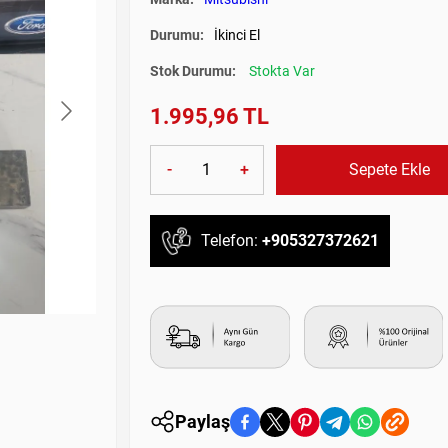
Durumu:
İkinci El
Stok Durumu:
Stokta Var
1.995,96 TL
-
+
Sepete Ekle
Telefon:
+905327372621
Paylaş