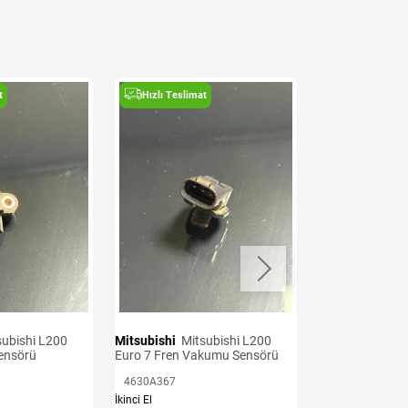
t
Hızlı Teslimat
Hızlı Teslima
Mitsubishi
Mitsubishi L200
Mitsubishi
Mitsubishi L200
Sensörü
Euro 7 Fren Vakumu Sensörü
Euro 6 Krank S
4630A367
1865A126
İkinci El
İkinci El