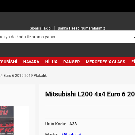
Sipariş Takibi
Banka Hesap Numaralarımız
TSUBISHI
NAVARA
HILUX
RANGER
MERCEDES X CLASS
F
x4 Euro 6 2015-2019 Plakalık
Mitsubishi L200 4x4 Euro 6 2
Ürün Kodu:
A33
Marka:
Mitsubishi