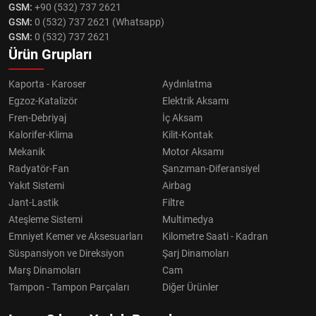
GSM:
+90 (532) 737 2621
GSM:
0 (532) 737 2621 (Whatsapp)
GSM:
0 (532) 737 2621
Ürün Grupları
Kaporta - Karoser
Aydınlatma
Egzoz-Katalizör
Elektrik Aksamı
Fren-Debriyaj
İç Aksam
Kalorifer-Klima
Kilit-Kontak
Mekanik
Motor Aksamı
Radyatör-Fan
Şanzıman-Diferansiyel
Yakıt Sistemi
Airbag
Jant-Lastik
Filtre
Ateşleme Sistemi
Multimedya
Emniyet Kemer ve Aksesuarları
Kilometre Saati - Kadran
Süspansiyon ve Direksiyon
Şarj Dinamoları
Marş Dinamoları
Cam
Tampon - Tampon Parçaları
Diğer Ürünler