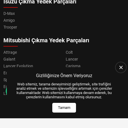
Isuzu Çıkma Yedek Parçaları
D-Max
Amigo
Trooper
Mitsubishi Çıkma Yedek Parçaları
Attrage
Colt
Galant
Lancer
Lancer Evolution
Carisma
Eclipse
Grandis
Gizliliğinize Önem Veriyoruz
Space Star
ASX
Web sitemiz, tarama deneyiminizi geliştirmek, site trafiğini
Eclipse Cross
OUTLANDER
analiz etmek ve sitemizin işlevselliğini artırmak için çerezler
kullanmaktadır. Web sitemizi kullanmaya devam ederek, bu
L200
Pajero
çerezlerin kullanılmasını kabul etmiş olursunuz.
Tamam
Copyright © 2024, All Right Reserved
US YAZILIM