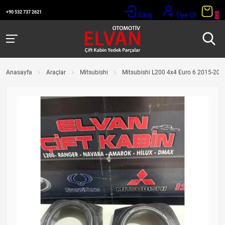
+90 532 737 2621
Giriş
Üye Ol
0
Anasayfa
Araçlar
Mitsubishi
Mitsubishi L200 4x4 Euro 6 2015-2019