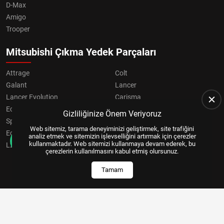
D-Max
Amigo
Trooper
Mitsubishi Çıkma Yedek Parçaları
Attrage
Colt
Galant
Lancer
Lancer Evolution
Carisma
Eclipse
Grandis
Gizliliğinize Önem Veriyoruz
Space Star
ASX
Web sitemiz, tarama deneyiminizi geliştirmek, site trafiğini
Eclipse Cross
OUTLANDER
analiz etmek ve sitemizin işlevselliğini artırmak için çerezler
kullanmaktadır. Web sitemizi kullanmaya devam ederek, bu
L200
Pajero
çerezlerin kullanılmasını kabul etmiş olursunuz.
Tamam
Copyright © 2024, All Right Reserved
US YAZILIM