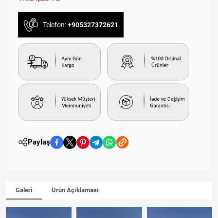
Telefon:
+905327372621
Paylaş
Galeri
Ürün Açıklaması