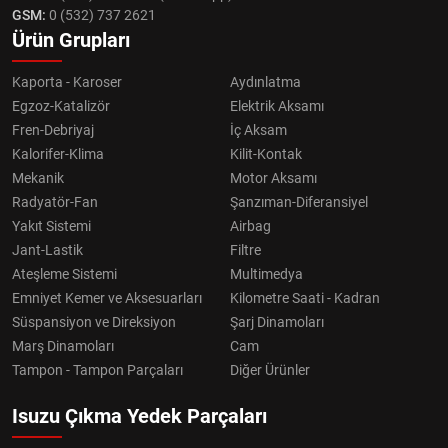
GSM:
0 (532) 737 2621
Ürün Grupları
Kaporta - Karoser
Aydınlatma
Egzoz-Katalizör
Elektrik Aksamı
Fren-Debriyaj
İç Aksam
Kalorifer-Klima
Kilit-Kontak
Mekanik
Motor Aksamı
Radyatör-Fan
Şanzıman-Diferansiyel
Yakıt Sistemi
Airbag
Jant-Lastik
Filtre
Ateşleme Sistemi
Multimedya
Emniyet Kemer ve Aksesuarları
Kilometre Saati - Kadran
Süspansiyon ve Direksiyon
Şarj Dinamoları
Marş Dinamoları
Cam
Tampon - Tampon Parçaları
Diğer Ürünler
Isuzu Çıkma Yedek Parçaları