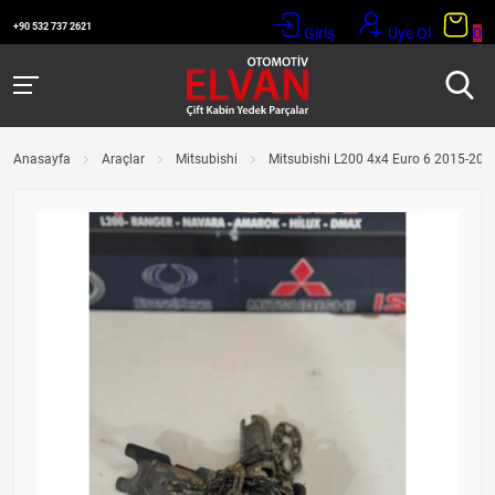
+90 532 737 2621
Giriş
Üye Ol
0
Anasayfa
Araçlar
Mitsubishi
Mitsubishi L200 4x4 Euro 6 2015-2019