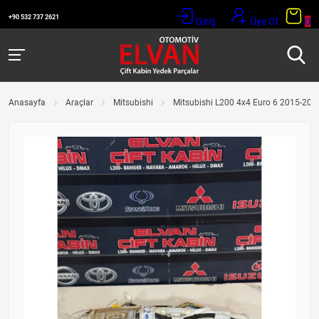
+90 532 737 2621
Giriş
Üye Ol
0
Anasayfa
Araçlar
Mitsubishi
Mitsubishi L200 4x4 Euro 6 2015-201