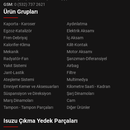
GSM:
0 (532) 737 2621
Ürün Grupları
Kaporta - Karoser
Aydınlatma
Egzoz-Katalizör
Elektrik Aksamı
Fren-Debriyaj
İç Aksam
Kalorifer-Klima
Kilit-Kontak
Mekanik
Motor Aksamı
Radyatör-Fan
Şanzıman-Diferansiyel
Yakıt Sistemi
Airbag
Jant-Lastik
Filtre
Ateşleme Sistemi
Multimedya
Emniyet Kemer ve Aksesuarları
Kilometre Saati - Kadran
Süspansiyon ve Direksiyon
Şarj Dinamoları
Marş Dinamoları
Cam
Tampon - Tampon Parçaları
Diğer Ürünler
Isuzu Çıkma Yedek Parçaları