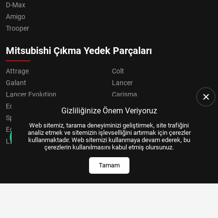
D-Max
Amigo
Trooper
Mitsubishi Çıkma Yedek Parçaları
Attrage
Colt
Galant
Lancer
Lancer Evolution
Carisma
Eclipse
Grandis
Gizliliğinize Önem Veriyoruz
Space Star
ASX
Web sitemiz, tarama deneyiminizi geliştirmek, site trafiğini
Eclipse Cross
OUTLANDER
analiz etmek ve sitemizin işlevselliğini artırmak için çerezler
kullanmaktadır. Web sitemizi kullanmaya devam ederek, bu
L200
Pajero
çerezlerin kullanılmasını kabul etmiş olursunuz.
Tamam
Copyright © 2024, All Right Reserved
US YAZILIM