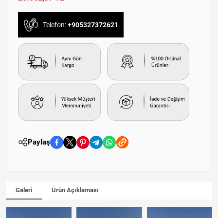
Telefon:
+905327372621
Paylaş
Galeri
Ürün Açıklaması