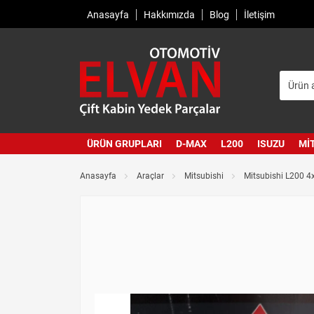
Anasayfa
Hakkımızda
Blog
İletişim
ÜRÜN GRUPLARI
D-MAX
L200
ISUZU
MI
Anasayfa
Araçlar
Mitsubishi
Mitsubishi L200 4