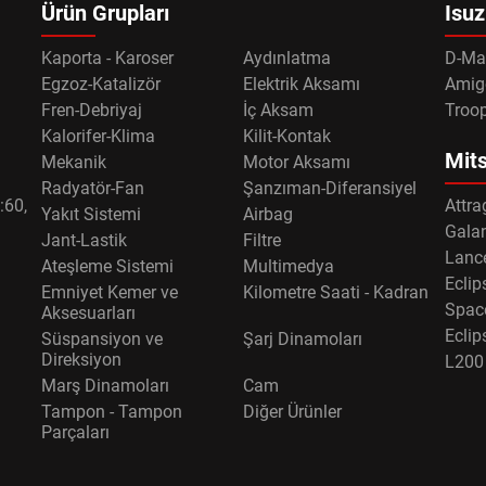
Ürün Grupları
Isuz
Kaporta - Karoser
Aydınlatma
D-Ma
Egzoz-Katalizör
Elektrik Aksamı
Amig
Fren-Debriyaj
İç Aksam
Troo
Kalorifer-Klima
Kilit-Kontak
Mits
Mekanik
Motor Aksamı
Radyatör-Fan
Şanzıman-Diferansiyel
:60,
Attra
Yakıt Sistemi
Airbag
Gala
Jant-Lastik
Filtre
Lance
Ateşleme Sistemi
Multimedya
Eclip
Emniyet Kemer ve
Kilometre Saati - Kadran
Spac
Aksesuarları
Eclip
Süspansiyon ve
Şarj Dinamoları
Direksiyon
L200
Marş Dinamoları
Cam
Tampon - Tampon
Diğer Ürünler
Parçaları