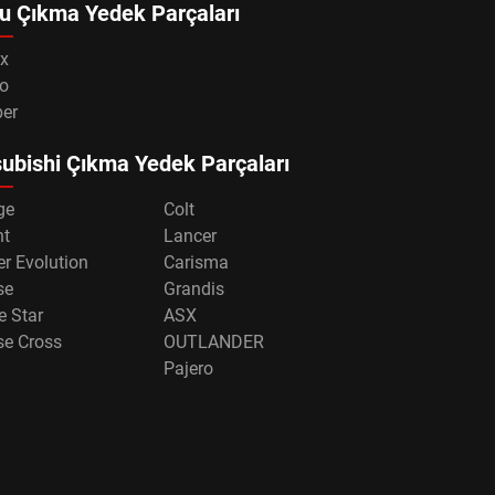
u Çıkma Yedek Parçaları
x
o
per
ubishi Çıkma Yedek Parçaları
ge
Colt
nt
Lancer
r Evolution
Carisma
se
Grandis
e Star
ASX
se Cross
OUTLANDER
Pajero