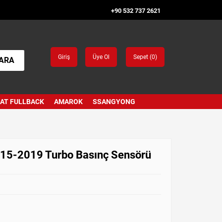
+90 532 737 2621
Giriş
Üye Ol
Sepet (
0
)
ARA
IAT FULLBACK
AMAROK
SSANGYONG
015-2019 Turbo Basınç Sensörü