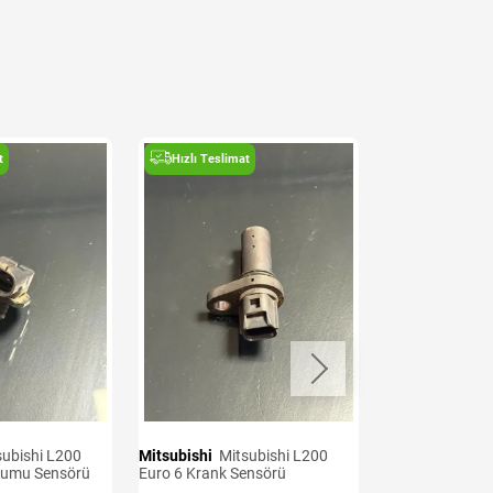
t
Hızlı Teslimat
Hızlı Teslima
Mitsubishi
Mitsubishi L200
Mitsubishi
Mitsubishi L200
kumu Sensörü
Euro 6 Krank Sensörü
Euro 7 Oksijen 