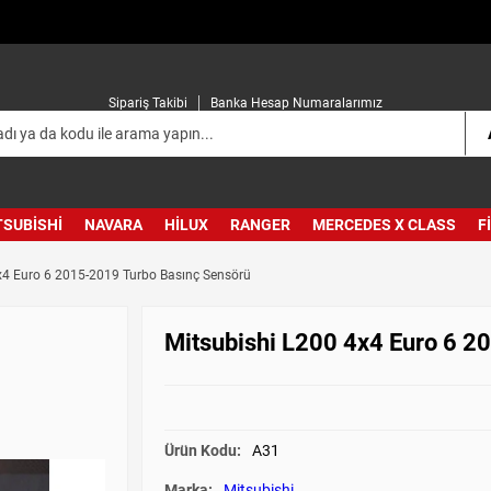
Sipariş Takibi
Banka Hesap Numaralarımız
TSUBISHI
NAVARA
HILUX
RANGER
MERCEDES X CLASS
F
x4 Euro 6 2015-2019 Turbo Basınç Sensörü
Mitsubishi L200 4x4 Euro 6 2
Ürün Kodu:
A31
Marka:
Mitsubishi