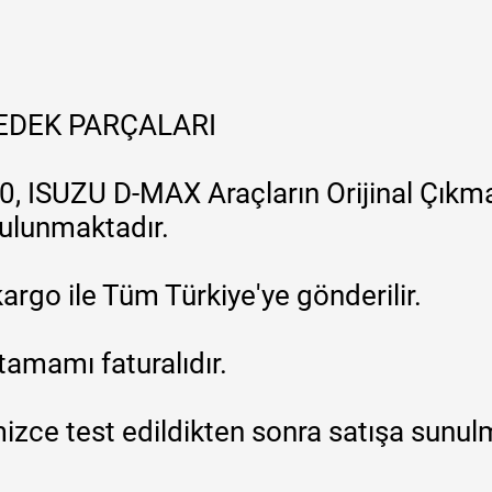
YEDEK PARÇALARI
, ISUZU D-MAX Araçların Orijinal Çıkma
 bulunmaktadır.
argo ile Tüm Türkiye'ye gönderilir.
tamamı faturalıdır.
zce test edildikten sonra satışa sunul