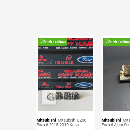
t
Hızlı Teslimat
Hızlı Teslima
Mitsubishi
Mitsubishi L200
Mitsubishi
Mitsubishi L200
Sensörü Adet
Euro 6 2015-2019 Kasa
Euro 6 Akım Se
Kancaları