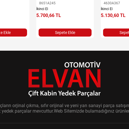
8651A245
4630A367
İkinci El
İkinci El
5.700,66 TL
5.130,60 TL
e Ekle
Sepete Ekle
Sepet
ların orjinal çıkma, sıfır orijinal ve yeni yan sanayi parça sat
it yedek parçalar mevcuttur.Web Sitemizde bulamadığınız ürünler i