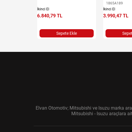
1865A189
İkinci El
İkinci El
6.840,79 TL
3.990,47 TL
e Ekle
Sepete Ekle
Sepet
Elvan Otomotiv; Mitsubishi ve Isuzu marka araç
Mitsubishi - Isuzu araçlara a