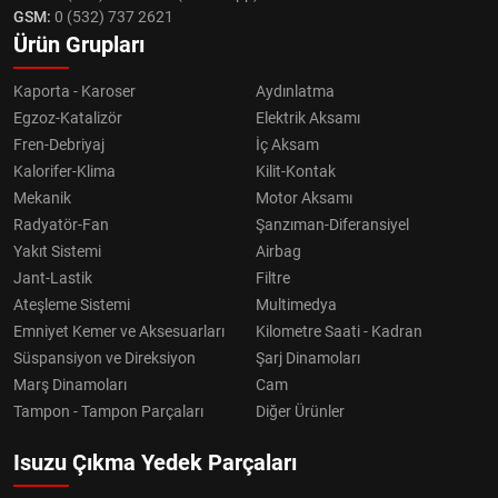
GSM:
0 (532) 737 2621
Ürün Grupları
Kaporta - Karoser
Aydınlatma
Egzoz-Katalizör
Elektrik Aksamı
Fren-Debriyaj
İç Aksam
Kalorifer-Klima
Kilit-Kontak
Mekanik
Motor Aksamı
Radyatör-Fan
Şanzıman-Diferansiyel
Yakıt Sistemi
Airbag
Jant-Lastik
Filtre
Ateşleme Sistemi
Multimedya
Emniyet Kemer ve Aksesuarları
Kilometre Saati - Kadran
Süspansiyon ve Direksiyon
Şarj Dinamoları
Marş Dinamoları
Cam
Tampon - Tampon Parçaları
Diğer Ürünler
Isuzu Çıkma Yedek Parçaları