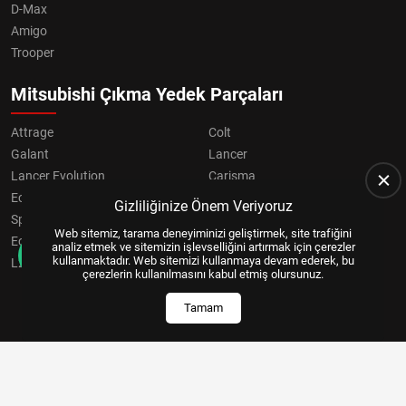
D-Max
Amigo
Trooper
Mitsubishi Çıkma Yedek Parçaları
Attrage
Colt
Galant
Lancer
Lancer Evolution
Carisma
Eclipse
Grandis
Gizliliğinize Önem Veriyoruz
Space Star
ASX
Web sitemiz, tarama deneyiminizi geliştirmek, site trafiğini
Eclipse Cross
OUTLANDER
analiz etmek ve sitemizin işlevselliğini artırmak için çerezler
kullanmaktadır. Web sitemizi kullanmaya devam ederek, bu
L200
Pajero
çerezlerin kullanılmasını kabul etmiş olursunuz.
Tamam
Copyright © 2024, All Right Reserved
US YAZILIM