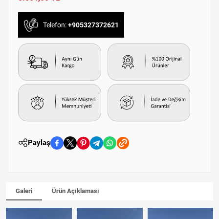
Telefon:
+905327372621
Paylaş
Galeri
Ürün Açıklaması