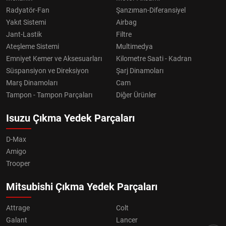
Radyatör-Fan
Şanzıman-Diferansiyel
Yakıt Sistemi
Airbag
Jant-Lastik
Filtre
Ateşleme Sistemi
Multimedya
Emniyet Kemer ve Aksesuarları
Kilometre Saati - Kadran
Süspansiyon ve Direksiyon
Şarj Dinamoları
Marş Dinamoları
Cam
Tampon - Tampon Parçaları
Diğer Ürünler
Isuzu Çıkma Yedek Parçaları
D-Max
Amigo
Trooper
Mitsubishi Çıkma Yedek Parçaları
Attrage
Colt
Galant
Lancer