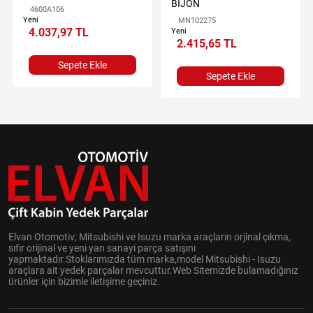
BİJON
4600A106
Yeni
MN102275
4.037,97 TL
Yeni
2.415,65 TL
Sepete Ekle
Sepete Ekle
Elvan Otomotiv; Mitsubishi ve Isuzu marka araçların orjinal çıkma,
sıfır orijinal ve yeni yan sanayi parça satışını
yapmaktadır.Stoklarımızda tüm marka,model Mitsubishi - Isuzu
araçlara ait yedek parçalar mevcuttur.Web Sitemizde bulamadığınız
ürünler için bizimle iletişime geçiniz.