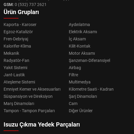
GSM:
0 (532) 737 2621
Ürün Grupları
Kaporta - Karoser
Aydınlatma
Egzoz-Katalizör
Elektrik Aksamı
Fren-Debriyaj
İç Aksam
Kalorifer-Klima
Kilit-Kontak
Mekanik
Motor Aksamı
Radyatör-Fan
Şanzıman-Diferansiyel
Yakıt Sistemi
Airbag
Jant-Lastik
Filtre
Ateşleme Sistemi
Multimedya
Emniyet Kemer ve Aksesuarları
Kilometre Saati - Kadran
Süspansiyon ve Direksiyon
Şarj Dinamoları
Marş Dinamoları
Cam
Tampon - Tampon Parçaları
Diğer Ürünler
Isuzu Çıkma Yedek Parçaları