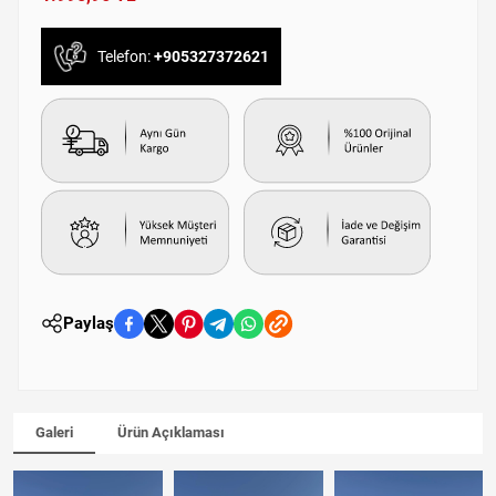
Telefon:
+905327372621
Paylaş
Galeri
Ürün Açıklaması