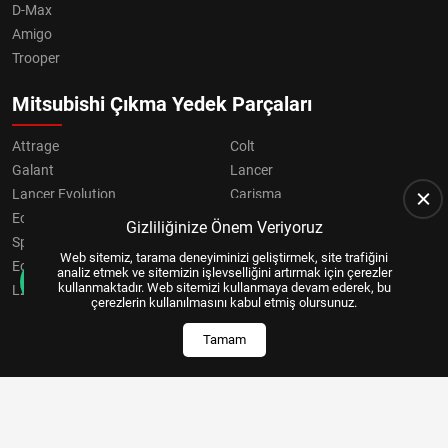
D-Max
Amigo
Trooper
Mitsubishi Çıkma Yedek Parçaları
Attrage
Colt
Galant
Lancer
Lancer Evolution
Carisma
Eclipse
Grandis
Gizliliğinize Önem Veriyoruz
Space Star
ASX
Web sitemiz, tarama deneyiminizi geliştirmek, site trafiğini
Eclipse Cross
OUTLANDER
analiz etmek ve sitemizin işlevselliğini artırmak için çerezler
kullanmaktadır. Web sitemizi kullanmaya devam ederek, bu
L200
Pajero
çerezlerin kullanılmasını kabul etmiş olursunuz.
Tamam
Copyright © 2024, All Right Reserved
US YAZILIM