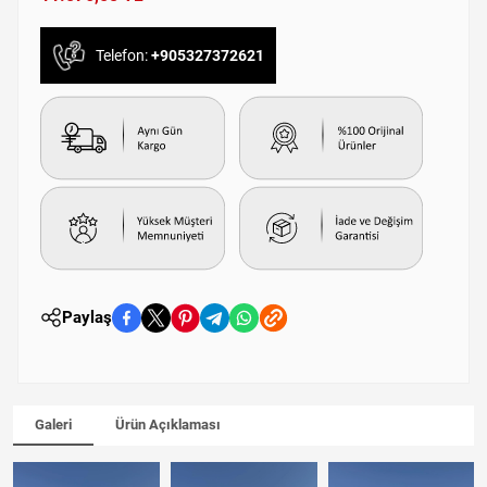
Telefon:
+905327372621
Paylaş
Galeri
Ürün Açıklaması