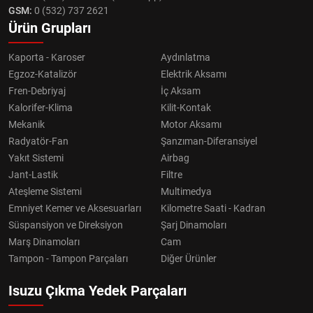
GSM:
0 (532) 737 2621
Ürün Grupları
Kaporta - Karoser
Aydınlatma
Egzoz-Katalizör
Elektrik Aksamı
Fren-Debriyaj
İç Aksam
Kalorifer-Klima
Kilit-Kontak
Mekanik
Motor Aksamı
Radyatör-Fan
Şanzıman-Diferansiyel
Yakıt Sistemi
Airbag
Jant-Lastik
Filtre
Ateşleme Sistemi
Multimedya
Emniyet Kemer ve Aksesuarları
Kilometre Saati - Kadran
Süspansiyon ve Direksiyon
Şarj Dinamoları
Marş Dinamoları
Cam
Tampon - Tampon Parçaları
Diğer Ürünler
Isuzu Çıkma Yedek Parçaları