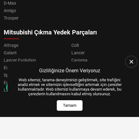
D-Max
Amigo
Trooper
Mitsubishi Çıkma Yedek Parçaları
Attrage
Colt
Galant
Lancer
Lancer Evolution
Carisma
Eclipse
Grandis
Gizliliğinize Önem Veriyoruz
Space Star
ASX
Web sitemiz, tarama deneyiminizi geliştirmek, site trafiğini
Eclipse Cross
OUTLANDER
analiz etmek ve sitemizin işlevselliğini artırmak için çerezler
kullanmaktadır. Web sitemizi kullanmaya devam ederek, bu
L200
Pajero
çerezlerin kullanılmasını kabul etmiş olursunuz.
Tamam
Copyright © 2024, All Right Reserved
US YAZILIM