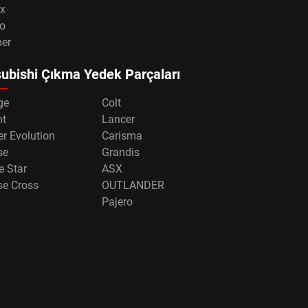
x
o
per
ubishi Çıkma Yedek Parçaları
ge
Colt
nt
Lancer
r Evolution
Carisma
se
Grandis
e Star
ASX
se Cross
OUTLANDER
Pajero