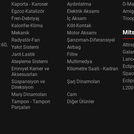
Kaporta - Karoser
Aydınlatma
D-Ma
Egzoz-Katalizör
Elektrik Aksamı
Amig
Fren-Debriyaj
İç Aksam
Troo
Kalorifer-Klima
Kilit-Kontak
Mits
Mekanik
Motor Aksamı
Radyatör-Fan
Şanzıman-Diferansiyel
:60,
Attra
Yakıt Sistemi
Airbag
Gala
Jant-Lastik
Filtre
Lance
Ateşleme Sistemi
Multimedya
Eclip
Emniyet Kemer ve
Kilometre Saati - Kadran
Spac
Aksesuarları
Eclip
Süspansiyon ve
Şarj Dinamoları
Direksiyon
L200
Marş Dinamoları
Cam
Tampon - Tampon
Diğer Ürünler
Parçaları