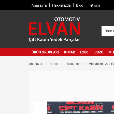
Anasayfa
Hakkımızda
Blog
İletişim
ÜRÜN GRUPLARI
D-MAX
L200
ISUZU
MI
Anasayfa
Araçlar
Mitsubishi
Mitsubishi L200 E