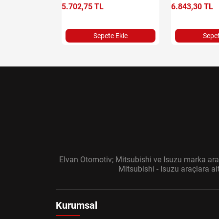
5.702,75 TL
6.843,30 TL
e Ekle
Sepete Ekle
Sepet
Elvan Otomotiv; Mitsubishi ve Isuzu marka araç
Mitsubishi - Isuzu araçlara a
Kurumsal