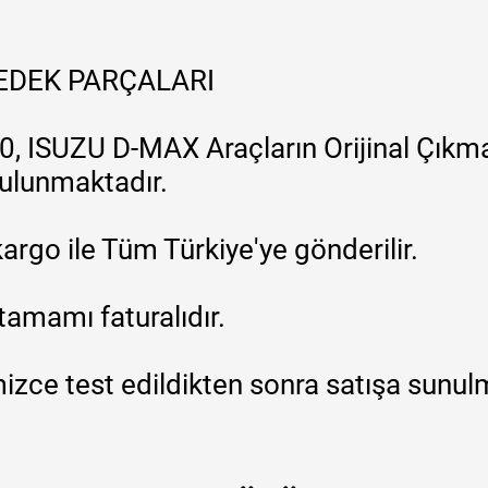
YEDEK PARÇALARI
, ISUZU D-MAX Araçların Orijinal Çıkma
 bulunmaktadır.
argo ile Tüm Türkiye'ye gönderilir.
tamamı faturalıdır.
zce test edildikten sonra satışa sunul