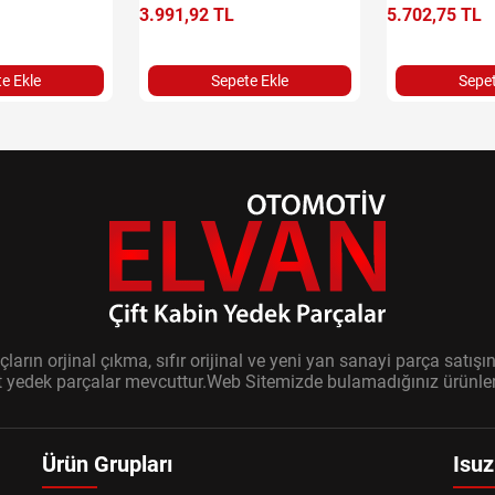
3.991,92 TL
5.702,75 TL
e Ekle
Sepete Ekle
Sepet
ların orjinal çıkma, sıfır orijinal ve yeni yan sanayi parça sat
it yedek parçalar mevcuttur.Web Sitemizde bulamadığınız ürünler i
Ürün Grupları
Isuz