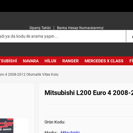
Sipariş Takibi
Banka Hesap Numaralarımız
TSUBISHI
NAVARA
HILUX
RANGER
MERCEDES X CLASS
F
uro 4 2008-2012 Otomatik Vites Kolu
Mitsubishi L200 Euro 4 2008-
Ürün Kodu:
Marka:
Mitsubishi