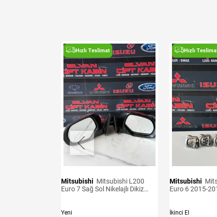
t
Hızlı Teslimat
Hızlı Teslima
Mitsubishi
Mitsubishi L200
Mitsubishi
Mitsubishi L200
ensörü
Euro 7 Sağ Sol Nikelajlı Dikiz
Euro 6 2015-20
Aynası
Kancaları
Yeni
İkinci El