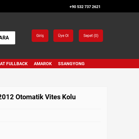
+90 532 737 2621
Giriş
Üye Ol
Sepet (
0
)
ARA
IAT FULLBACK
AMAROK
SSANGYONG
2012 Otomatik Vites Kolu