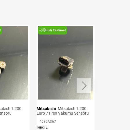
t
Hızlı Teslimat
Hızlı Teslima
Mitsubishi
Mitsubishi L200
Mitsubishi
Mitsubishi L200
Sensörü
Euro 7 Fren Vakumu Sensörü
Euro 6 Krank S
4630A367
1865A126
İkinci El
İkinci El