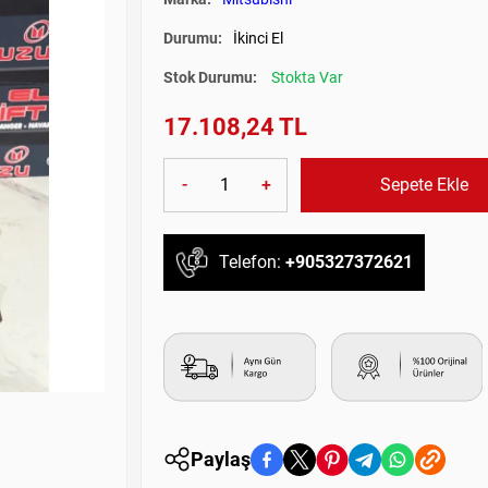
Durumu:
İkinci El
Stok Durumu:
Stokta Var
17.108,24 TL
-
+
Sepete Ekle
Telefon:
+905327372621
Paylaş