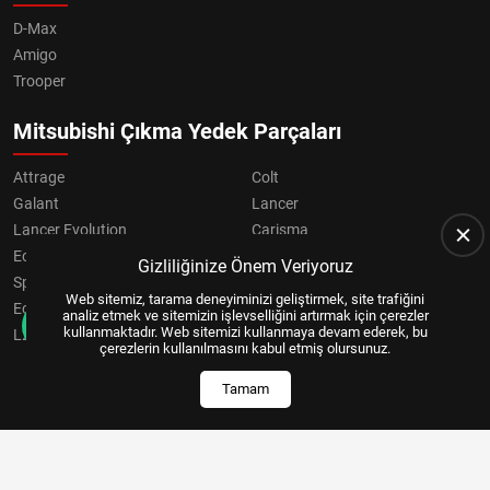
D-Max
Amigo
Trooper
Mitsubishi Çıkma Yedek Parçaları
Attrage
Colt
Galant
Lancer
Lancer Evolution
Carisma
Eclipse
Grandis
Gizliliğinize Önem Veriyoruz
Space Star
ASX
Web sitemiz, tarama deneyiminizi geliştirmek, site trafiğini
Eclipse Cross
OUTLANDER
analiz etmek ve sitemizin işlevselliğini artırmak için çerezler
kullanmaktadır. Web sitemizi kullanmaya devam ederek, bu
L200
Pajero
çerezlerin kullanılmasını kabul etmiş olursunuz.
Tamam
Copyright © 2024, All Right Reserved
US YAZILIM