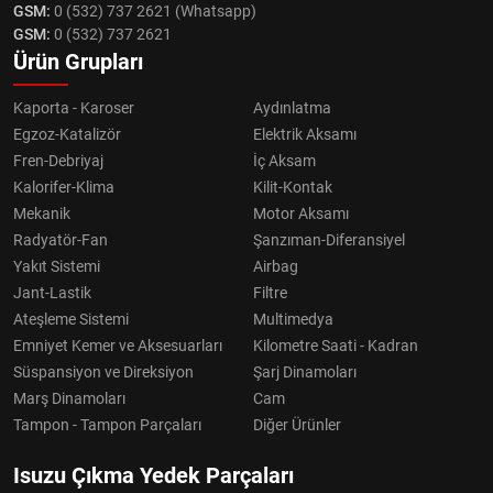
GSM:
0 (532) 737 2621 (Whatsapp)
GSM:
0 (532) 737 2621
Ürün Grupları
Kaporta - Karoser
Aydınlatma
Egzoz-Katalizör
Elektrik Aksamı
Fren-Debriyaj
İç Aksam
Kalorifer-Klima
Kilit-Kontak
Mekanik
Motor Aksamı
Radyatör-Fan
Şanzıman-Diferansiyel
Yakıt Sistemi
Airbag
Jant-Lastik
Filtre
Ateşleme Sistemi
Multimedya
Emniyet Kemer ve Aksesuarları
Kilometre Saati - Kadran
Süspansiyon ve Direksiyon
Şarj Dinamoları
Marş Dinamoları
Cam
Tampon - Tampon Parçaları
Diğer Ürünler
Isuzu Çıkma Yedek Parçaları