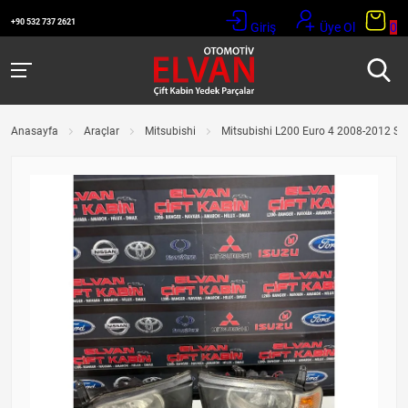
+90 532 737 2621
Giriş
Üye Ol
0
Anasayfa
Araçlar
Mitsubishi
Mitsubishi L200 Euro 4 2008-2012 Sa