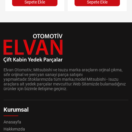
Sepete Ekle
Sepete Ekle
Elvan Otomotiv; Mitsubishi ve Isuzu marka araçların orjinal çıkma,
sıfır orijinal ve yeni yan sanayi parça satışını
yapmaktadır.Stoklarımızda tüm marka,model Mitsubishi - Isuzu
araçlara ait yedek parçalar mevcuttur.Web Sitemizde bulamadığınız
ürünler için bizimle iletişime geçiniz.
Kurumsal
Anasayfa
Hakkımızda