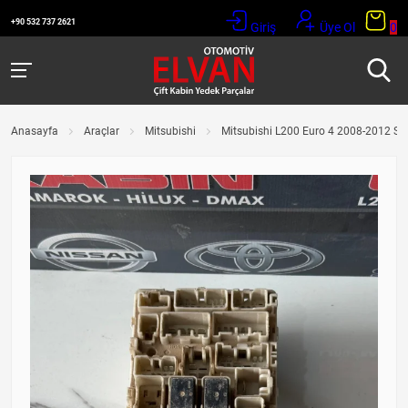
+90 532 737 2621
Giriş
Üye Ol
0
Anasayfa
Araçlar
Mitsubishi
Mitsubishi L200 Euro 4 2008-2012 Si