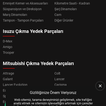
Emniyet Kemer ve Aksesuarları
Kilometre Saati - Kadran
Süspansiyon ve Direksiyon
Şarj Dinamoları
Marş Dinamoları
Cam
Tampon - Tampon Parçaları
Diğer Ürünler
Isuzu Çıkma Yedek Parçaları
D-Max
Amigo
Trooper
Mitsubishi Çıkma Yedek Parçaları
Attrage
Colt
Galant
Lancer
Lancer Evolution
Carisma
Eclipse
Grandis
Gizliliğinize Önem Veriyoruz
Space Star
ASX
Web sitemiz, tarama deneyiminizi geliştirmek, site trafiğini
Eclipse Cross
OUTLANDER
analiz etmek ve sitemizin işlevselliğini artırmak için çerezler