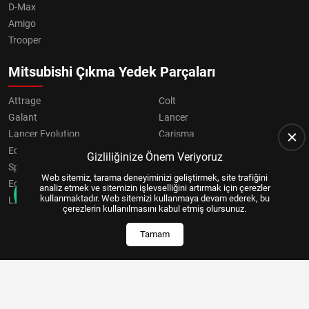
D-Max
Amigo
Trooper
Mitsubishi Çıkma Yedek Parçaları
Attrage
Colt
Galant
Lancer
Lancer Evolution
Carisma
Eclipse
Grandis
Gizliliğinize Önem Veriyoruz
Space Star
ASX
Web sitemiz, tarama deneyiminizi geliştirmek, site trafiğini
Eclipse Cross
OUTLANDER
analiz etmek ve sitemizin işlevselliğini artırmak için çerezler
kullanmaktadır. Web sitemizi kullanmaya devam ederek, bu
L200
Pajero
çerezlerin kullanılmasını kabul etmiş olursunuz.
Tamam
Copyright © 2024, All Right Reserved
US YAZILIM