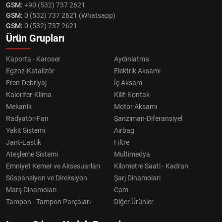
GSM:
+90 (532) 737 2621
GSM:
0 (532) 737 2621 (Whatsapp)
GSM:
0 (532) 737 2621
Ürün Grupları
Kaporta - Karoser
Aydınlatma
Egzoz-Katalizör
Elektrik Aksamı
Fren-Debriyaj
İç Aksam
Kalorifer-Klima
Kilit-Kontak
Mekanik
Motor Aksamı
Radyatör-Fan
Şanzıman-Diferansiyel
Yakıt Sistemi
Airbag
Jant-Lastik
Filtre
Ateşleme Sistemi
Multimedya
Emniyet Kemer ve Aksesuarları
Kilometre Saati - Kadran
Süspansiyon ve Direksiyon
Şarj Dinamoları
Marş Dinamoları
Cam
Tampon - Tampon Parçaları
Diğer Ürünler