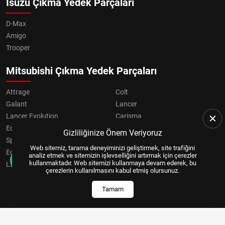
Isuzu Çıkma Yedek Parçaları
D-Max
Amigo
Trooper
Mitsubishi Çıkma Yedek Parçaları
Attrage
Colt
Galant
Lancer
Lancer Evolution
Carisma
Eclipse
Grandis
Gizliliğinize Önem Veriyoruz
Space Star
ASX
Web sitemiz, tarama deneyiminizi geliştirmek, site trafiğini
Eclipse Cross
OUTLANDER
analiz etmek ve sitemizin işlevselliğini artırmak için çerezler
kullanmaktadır. Web sitemizi kullanmaya devam ederek, bu
L200
Pajero
çerezlerin kullanılmasını kabul etmiş olursunuz.
Tamam
Copyright © 2024, All Right Reserved
US YAZILIM