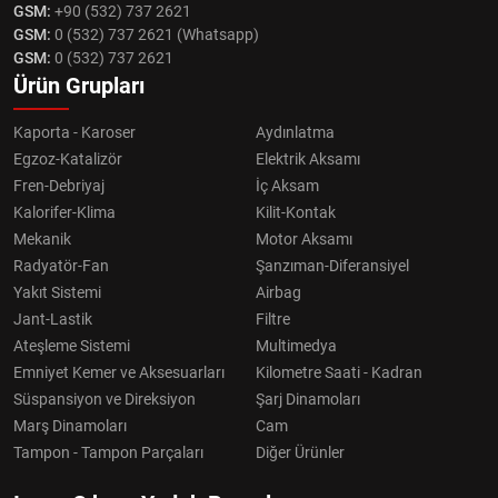
GSM:
+90 (532) 737 2621
GSM:
0 (532) 737 2621 (Whatsapp)
GSM:
0 (532) 737 2621
Ürün Grupları
Kaporta - Karoser
Aydınlatma
Egzoz-Katalizör
Elektrik Aksamı
Fren-Debriyaj
İç Aksam
Kalorifer-Klima
Kilit-Kontak
Mekanik
Motor Aksamı
Radyatör-Fan
Şanzıman-Diferansiyel
Yakıt Sistemi
Airbag
Jant-Lastik
Filtre
Ateşleme Sistemi
Multimedya
Emniyet Kemer ve Aksesuarları
Kilometre Saati - Kadran
Süspansiyon ve Direksiyon
Şarj Dinamoları
Marş Dinamoları
Cam
Tampon - Tampon Parçaları
Diğer Ürünler