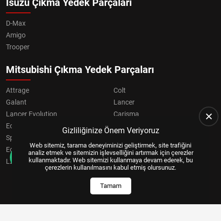
Isuzu Çıkma Yedek Parçaları
D-Max
Amigo
Trooper
Mitsubishi Çıkma Yedek Parçaları
Attrage
Colt
Galant
Lancer
Lancer Evolution
Carisma
Eclipse
Grandis
Gizliliğinize Önem Veriyoruz
Space Star
ASX
Web sitemiz, tarama deneyiminizi geliştirmek, site trafiğini
Eclipse Cross
OUTLANDER
analiz etmek ve sitemizin işlevselliğini artırmak için çerezler
kullanmaktadır. Web sitemizi kullanmaya devam ederek, bu
L200
Pajero
çerezlerin kullanılmasını kabul etmiş olursunuz.
Tamam
Copyright © 2024, All Right Reserved
US YAZILIM