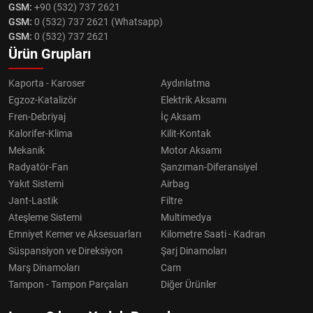
GSM:
+90 (532) 737 2621
GSM:
0 (532) 737 2621 (Whatsapp)
GSM:
0 (532) 737 2621
Ürün Grupları
Kaporta - Karoser
Aydınlatma
Egzoz-Katalizör
Elektrik Aksamı
Fren-Debriyaj
İç Aksam
Kalorifer-Klima
Kilit-Kontak
Mekanik
Motor Aksamı
Radyatör-Fan
Şanzıman-Diferansiyel
Yakıt Sistemi
Airbag
Jant-Lastik
Filtre
Ateşleme Sistemi
Multimedya
Emniyet Kemer ve Aksesuarları
Kilometre Saati - Kadran
Süspansiyon ve Direksiyon
Şarj Dinamoları
Marş Dinamoları
Cam
Tampon - Tampon Parçaları
Diğer Ürünler