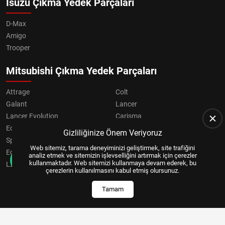
Isuzu Çıkma Yedek Parçaları
D-Max
Amigo
Trooper
Mitsubishi Çıkma Yedek Parçaları
Attrage
Colt
Galant
Lancer
Lancer Evolution
Carisma
Eclipse
Grandis
Gizliliğinize Önem Veriyoruz
Space Star
ASX
Web sitemiz, tarama deneyiminizi geliştirmek, site trafiğini
Eclipse Cross
OUTLANDER
analiz etmek ve sitemizin işlevselliğini artırmak için çerezler
kullanmaktadır. Web sitemizi kullanmaya devam ederek, bu
L200
Pajero
çerezlerin kullanılmasını kabul etmiş olursunuz.
Tamam
Copyright © 2024, All Right Reserved
US YAZILIM