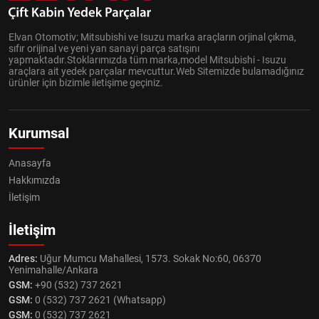
Elvan Otomotiv; Mitsubishi ve Isuzu marka araçların orjinal çıkma,
sıfır orijinal ve yeni yan sanayi parça satışını
yapmaktadır.Stoklarımızda tüm marka,model Mitsubishi - Isuzu
araçlara ait yedek parçalar mevcuttur.Web Sitemizde bulamadığınız
ürünler için bizimle iletişime geçiniz.
Kurumsal
Anasayfa
Hakkımızda
İletişim
İletişim
Adres:
Uğur Mumcu Mahallesi, 1573. Sokak No:60, 06370
Yenimahalle/Ankara
GSM:
+90 (532) 737 2621
GSM:
0 (532) 737 2621 (Whatsapp)
GSM:
0 (532) 737 2621