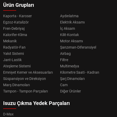
Ürün Grupları
Kaporta - Karoser
Aydınlatma
Egzoz-Katalizör
Elektrik Aksamı
Fren-Debriyaj
İç Aksam
Kalorifer-Klima
Kilit-Kontak
Mekanik
Motor Aksamı
Radyatör-Fan
Şanzıman-Diferansiyel
Yakıt Sistemi
Airbag
Jant-Lastik
Filtre
Ateşleme Sistemi
Multimedya
Emniyet Kemer ve Aksesuarları
Kilometre Saati - Kadran
Süspansiyon ve Direksiyon
Şarj Dinamoları
Marş Dinamoları
Cam
Tampon - Tampon Parçaları
Diğer Ürünler
Isuzu Çıkma Yedek Parçaları
D-Max