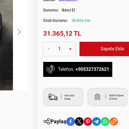
Durumu:
İkinci El
Stok Durumu:
Stokta Var
31.365,12 TL
-
+
Sepete Ekle
Telefon:
+905327372621
Paylaş