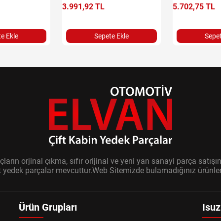
3.991,92 TL
5.702,75 TL
e Ekle
Sepete Ekle
Sepet
ların orjinal çıkma, sıfır orijinal ve yeni yan sanayi parça sat
it yedek parçalar mevcuttur.Web Sitemizde bulamadığınız ürünler i
Ürün Grupları
Isuz