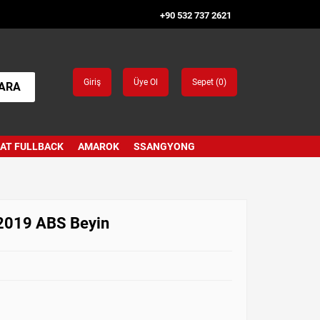
+90 532 737 2621
Giriş
Üye Ol
Sepet (
0
)
ARA
IAT FULLBACK
AMAROK
SSANGYONG
-2019 ABS Beyin