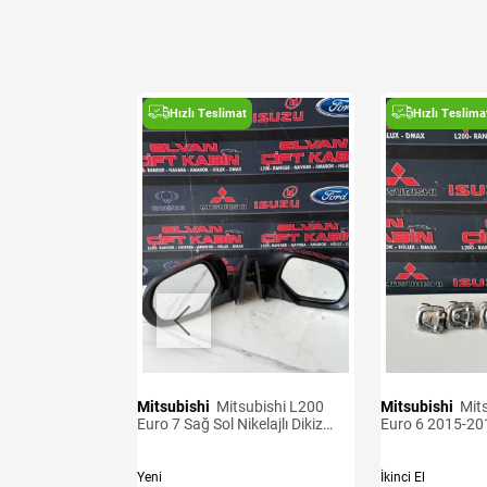
t
Hızlı Teslimat
Hızlı Teslima
Mitsubishi
Mitsubishi L200
Mitsubishi
Mitsubishi L200
ensörü
Euro 7 Sağ Sol Nikelajlı Dikiz
Euro 6 2015-20
Aynası
Kancaları
Yeni
İkinci El