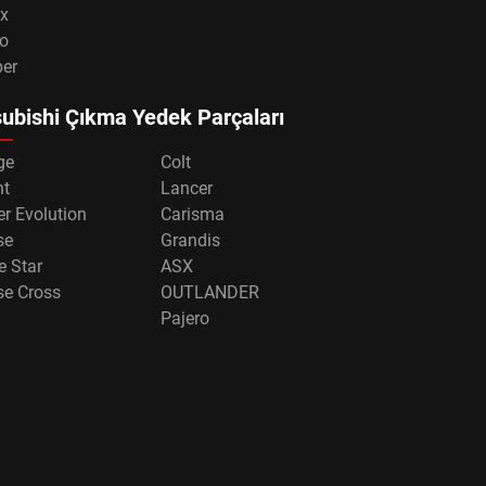
x
o
per
ubishi Çıkma Yedek Parçaları
ge
Colt
nt
Lancer
r Evolution
Carisma
se
Grandis
e Star
ASX
se Cross
OUTLANDER
Pajero