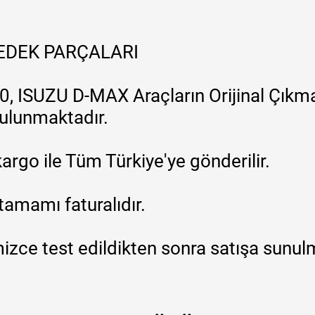
YEDEK PARÇALARI
, ISUZU D-MAX Araçların Orijinal Çıkma
 bulunmaktadır.
argo ile Tüm Türkiye'ye gönderilir.
tamamı faturalıdır.
zce test edildikten sonra satışa sunul