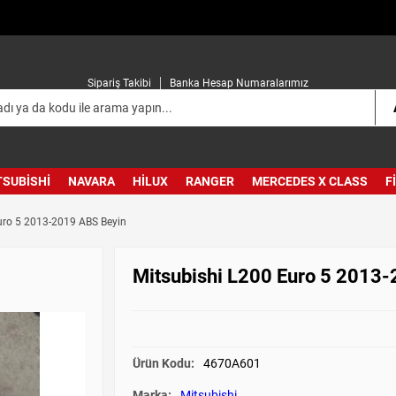
Sipariş Takibi
Banka Hesap Numaralarımız
TSUBISHI
NAVARA
HILUX
RANGER
MERCEDES X CLASS
F
uro 5 2013-2019 ABS Beyin
Mitsubishi L200 Euro 5 2013
Ürün Kodu:
4670A601
Marka:
Mitsubishi