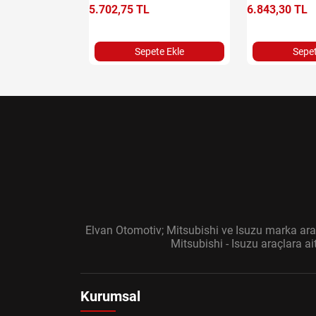
5.702,75 TL
6.843,30 TL
e Ekle
Sepete Ekle
Sepet
Elvan Otomotiv; Mitsubishi ve Isuzu marka araç
Mitsubishi - Isuzu araçlara a
Kurumsal