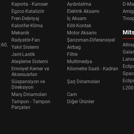
Kaporta - Karoser
Aydınlatma
D-Ma
Egzoz-Katalizör
Elektrik Aksamı
Amig
Fren-Debriyaj
İç Aksam
Troo
Kalorifer-Klima
Kilit-Kontak
Mits
Mekanik
Motor Aksamı
Radyatör-Fan
Şanzıman-Diferansiyel
:60,
Attra
Yakıt Sistemi
Airbag
Gala
Jant-Lastik
Filtre
Lance
Ateşleme Sistemi
Multimedya
Eclip
Emniyet Kemer ve
Kilometre Saati - Kadran
Spac
Aksesuarları
Eclip
Süspansiyon ve
Şarj Dinamoları
Direksiyon
L200
Marş Dinamoları
Cam
Tampon - Tampon
Diğer Ürünler
Parçaları