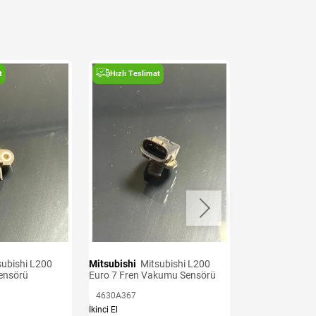
t
Hızlı Teslimat
Hızlı Teslima
Mitsubishi
Mitsubishi L200
Mitsubishi
Mitsubishi L200
Sensörü
Euro 7 Fren Vakumu Sensörü
Euro 6 Krank S
4630A367
1865A126
İkinci El
İkinci El