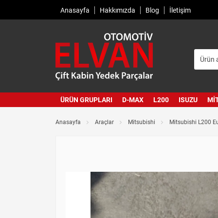
Anasayfa
Hakkımızda
Blog
İletişim
ÜRÜN GRUPLARI
D-MAX
L200
ISUZU
MI
Anasayfa
Araçlar
Mitsubishi
Mitsubishi L200 E