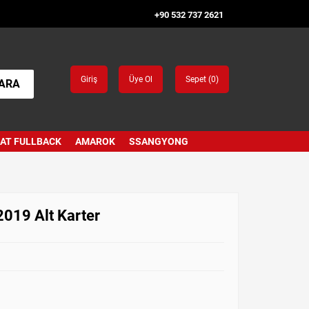
+90 532 737 2621
Giriş
Üye Ol
Sepet (
0
)
ARA
IAT FULLBACK
AMAROK
SSANGYONG
2019 Alt Karter