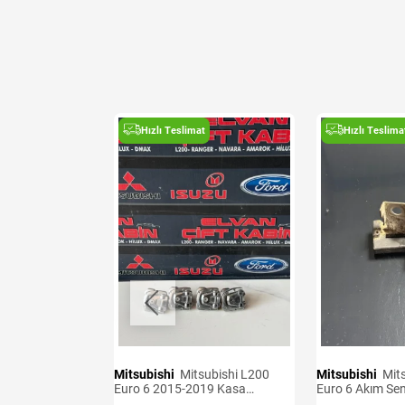
t
Hızlı Teslimat
Hızlı Teslima
Mitsubishi
Mitsubishi L200
Mitsubishi
Mitsubishi L200
Sensörü Adet
Euro 6 2015-2019 Kasa
Euro 6 Akım Se
Kancaları