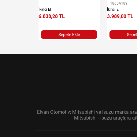
1865A189
İkinci El
İkinci El
6.838,28 TL
3.989,00 TL
e Ekle
Sepete Ekle
Sepet
Elvan Otomotiv; Mitsubishi ve Isuzu marka araç
Mitsubishi - Isuzu araçlara a