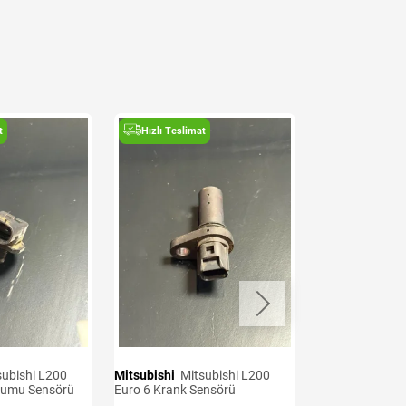
t
Hızlı Teslimat
Hızlı Teslima
Mitsubishi
Mitsubishi L200
Mitsubishi
Mitsubishi L200
kumu Sensörü
Euro 6 Krank Sensörü
Euro 7 Oksijen 