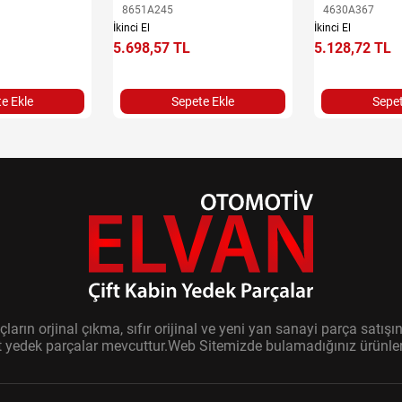
8651A245
4630A367
İkinci El
İkinci El
5.698,57 TL
5.128,72 TL
e Ekle
Sepete Ekle
Sepet
ların orjinal çıkma, sıfır orijinal ve yeni yan sanayi parça sat
it yedek parçalar mevcuttur.Web Sitemizde bulamadığınız ürünler i