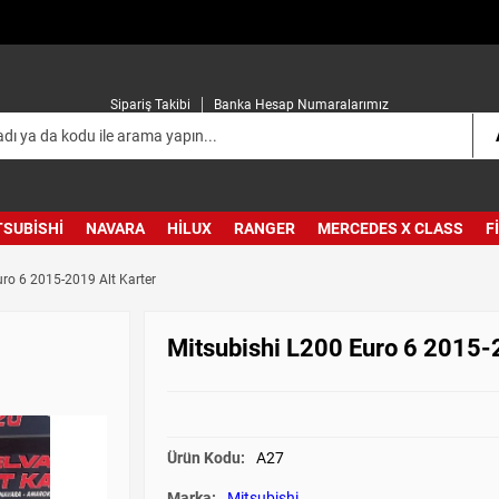
Sipariş Takibi
Banka Hesap Numaralarımız
TSUBISHI
NAVARA
HILUX
RANGER
MERCEDES X CLASS
F
uro 6 2015-2019 Alt Karter
Mitsubishi L200 Euro 6 2015-
Ürün Kodu:
A27
Marka:
Mitsubishi