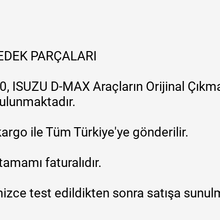
YEDEK PARÇALARI
, ISUZU D-MAX Araçların Orijinal Çıkma
 bulunmaktadır.
argo ile Tüm Türkiye'ye gönderilir.
tamamı faturalıdır.
zce test edildikten sonra satışa sunul