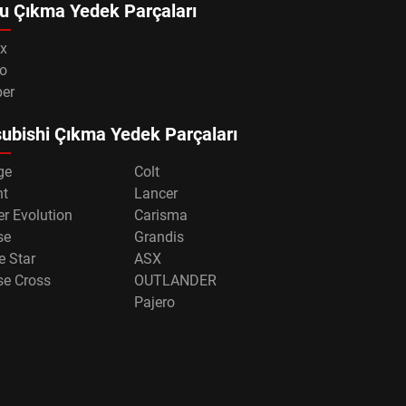
u Çıkma Yedek Parçaları
x
o
per
ubishi Çıkma Yedek Parçaları
ge
Colt
nt
Lancer
r Evolution
Carisma
se
Grandis
e Star
ASX
se Cross
OUTLANDER
Pajero