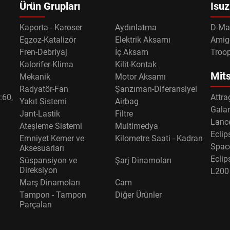
Ürün Grupları
Isuz
Kaporta - Karoser
Aydınlatma
D-Ma
Egzoz-Katalizör
Elektrik Aksamı
Amig
Fren-Debriyaj
İç Aksam
Troo
Kalorifer-Klima
Kilit-Kontak
Mits
Mekanik
Motor Aksamı
Radyatör-Fan
Şanzıman-Diferansiyel
:60,
Attra
Yakıt Sistemi
Airbag
Gala
Jant-Lastik
Filtre
Lance
Ateşleme Sistemi
Multimedya
Eclip
Emniyet Kemer ve
Kilometre Saati - Kadran
Spac
Aksesuarları
Eclip
Süspansiyon ve
Şarj Dinamoları
Direksiyon
L200
Marş Dinamoları
Cam
Tampon - Tampon
Diğer Ürünler
Parçaları