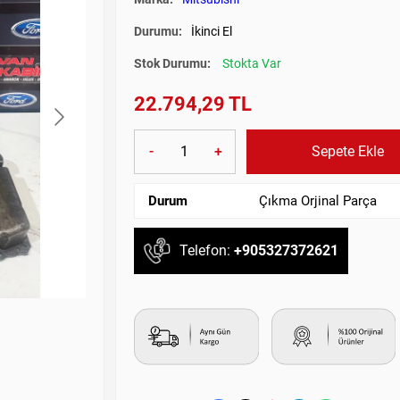
Durumu:
İkinci El
Stok Durumu:
Stokta Var
22.794,29 TL
-
+
Sepete Ekle
Durum
Çıkma Orjinal Parça
Telefon:
+905327372621