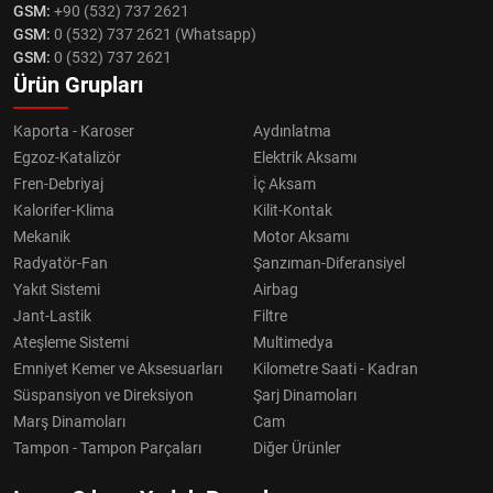
GSM:
+90 (532) 737 2621
GSM:
0 (532) 737 2621 (Whatsapp)
GSM:
0 (532) 737 2621
Ürün Grupları
Kaporta - Karoser
Aydınlatma
Egzoz-Katalizör
Elektrik Aksamı
Fren-Debriyaj
İç Aksam
Kalorifer-Klima
Kilit-Kontak
Mekanik
Motor Aksamı
Radyatör-Fan
Şanzıman-Diferansiyel
Yakıt Sistemi
Airbag
Jant-Lastik
Filtre
Ateşleme Sistemi
Multimedya
Emniyet Kemer ve Aksesuarları
Kilometre Saati - Kadran
Süspansiyon ve Direksiyon
Şarj Dinamoları
Marş Dinamoları
Cam
Tampon - Tampon Parçaları
Diğer Ürünler