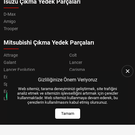
Isuzu Çıkma Yedek Parçaları
D-Max
Amigo
Trooper
Mitsubishi Çıkma Yedek Parçaları
Attrage
Colt
Galant
Lancer
Lancer Evolution
Carisma
Eclipse
Grandis
Gizliliğinize Önem Veriyoruz
Space Star
ASX
Web sitemiz, tarama deneyiminizi geliştirmek, site trafiğini
Eclipse Cross
OUTLANDER
analiz etmek ve sitemizin işlevselliğini artırmak için çerezler
kullanmaktadır. Web sitemizi kullanmaya devam ederek, bu
L200
Pajero
çerezlerin kullanılmasını kabul etmiş olursunuz.
Tamam
Copyright © 2024, All Right Reserved
US YAZILIM