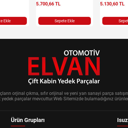
5.700,66 TL
5.130,60 TL
e Ekle
Sepete Ekle
Sepet
ların orjinal çıkma, sıfır orijinal ve yeni yan sanayi parça sat
it yedek parçalar mevcuttur.Web Sitemizde bulamadığınız ürünler i
Ürün Grupları
Isuz