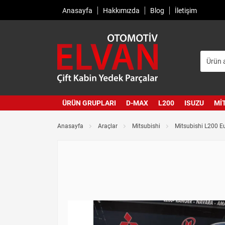
Anasayfa
Hakkımızda
Blog
İletişim
ÜRÜN GRUPLARI
D-MAX
L200
ISUZU
MI
Anasayfa
Araçlar
Mitsubishi
Mitsubishi L200 E