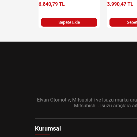
6.840,79 TL
3.990,47 TL
e Ekle
Sepete Ekle
Sepet
Elvan Otomotiv; Mitsubishi ve Isuzu marka araç
Mitsubishi - Isuzu araçlara a
Kurumsal