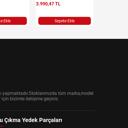
3.990,47 TL
11.401,32 TL
e Ekle
Sepete Ekle
Sepet
ışını yapmaktadır.Stoklarımızda tüm marka,model
çin bizimle iletişime geçiniz.
u Çıkma Yedek Parçaları