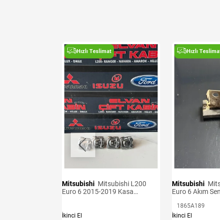
t
Hızlı Teslimat
Hızlı Teslima
Mitsubishi
Mitsubishi L200
Mitsubishi
Mitsubishi L200
Sensörü Adet
Euro 6 2015-2019 Kasa
Euro 6 Akım Se
Kancaları
1865A189
İkinci El
İkinci El