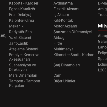
Kaporta - Karoser
Aydınlatma
D-Ma
Egzoz-Katalizör
Elektrik Aksamı
Amig
Fren-Debriyaj
İç Aksam
Troo
Kalorifer-Klima
Kilit-Kontak
Mits
Mekanik
Motor Aksamı
Radyatör-Fan
Şanzıman-Diferansiyel
:60,
Attra
Yakıt Sistemi
Airbag
Gala
Jant-Lastik
Filtre
Lance
Ateşleme Sistemi
Multimedya
Eclip
Emniyet Kemer ve
Kilometre Saati - Kadran
Spac
Aksesuarları
Eclip
Süspansiyon ve
Şarj Dinamoları
Direksiyon
L200
Marş Dinamoları
Cam
Tampon - Tampon
Diğer Ürünler
Parçaları