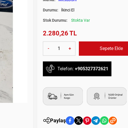
Durumu:
İkinci El
Stok Durumu:
Stokta Var
2.280,26 TL
-
+
Sepete Ekle
Telefon:
+905327372621
Paylaş