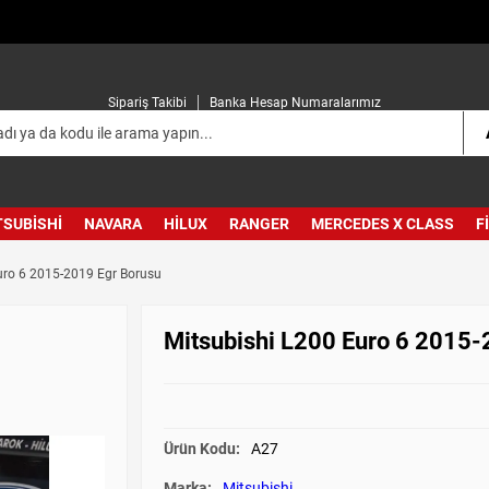
Sipariş Takibi
Banka Hesap Numaralarımız
TSUBISHI
NAVARA
HILUX
RANGER
MERCEDES X CLASS
F
uro 6 2015-2019 Egr Borusu
Mitsubishi L200 Euro 6 2015-
Ürün Kodu:
A27
Marka:
Mitsubishi