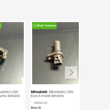
t
Hızlı Teslimat
Hızlı Teslima
Mitsubishi
Mitsubishi L200
Mitsubishi
Mitsubishi L200
kumu Sensörü
Euro 6 Krank Sensörü
Euro 7 Oksijen 
1865A126
11153310
İkinci El
İkinci El