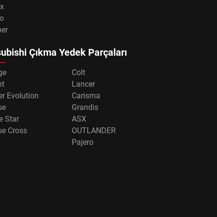
x
o
per
ubishi Çıkma Yedek Parçaları
ge
Colt
nt
Lancer
r Evolution
Carisma
se
Grandis
e Star
ASX
se Cross
OUTLANDER
Pajero