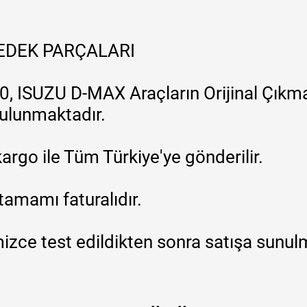
YEDEK PARÇALARI
, ISUZU D-MAX Araçların Orijinal Çıkma
 bulunmaktadır.
argo ile Tüm Türkiye'ye gönderilir.
tamamı faturalıdır.
zce test edildikten sonra satışa sunul