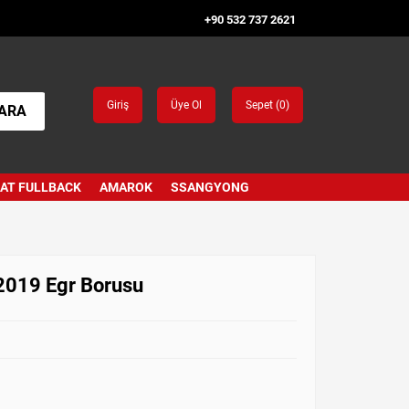
+90 532 737 2621
Giriş
Üye Ol
Sepet (
0
)
ARA
IAT FULLBACK
AMAROK
SSANGYONG
2019 Egr Borusu