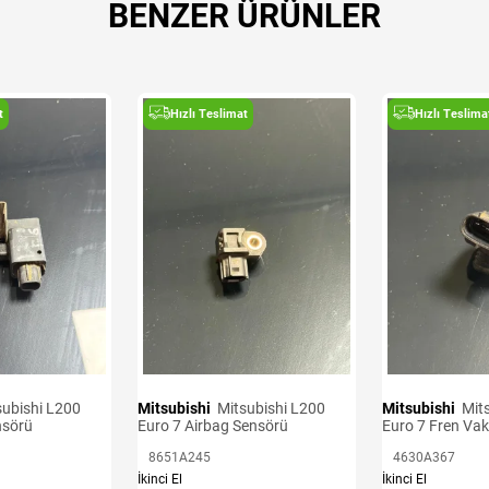
BENZER ÜRÜNLER
t
Hızlı Teslimat
Hızlı Teslima
Mitsubishi
Mitsubishi L200
Mitsubishi
Mitsubishi L200
nsörü
Euro 7 Airbag Sensörü
Euro 7 Fren Va
8651A245
4630A367
İkinci El
İkinci El