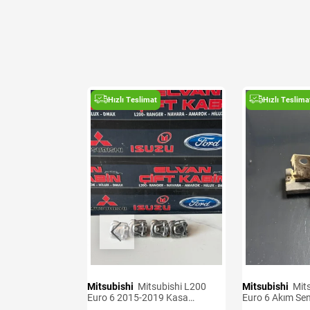
t
Hızlı Teslimat
Hızlı Teslima
Mitsubishi
Mitsubishi L200
Mitsubishi
Mitsubishi L200
Sensörü Adet
Euro 6 2015-2019 Kasa
Euro 6 Akım Se
Kancaları