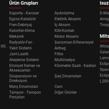
Ürün Grupları
Isuz
Kaporta - Karoser
Aydınlatma
D-Ma
Egzoz-Katalizör
Elektrik Aksamı
Amig
Fren-Debriyaj
İç Aksam
Troo
Kalorifer-Klima
Kilit-Kontak
Mits
Mekanik
Motor Aksamı
Radyatör-Fan
Şanzıman-Diferansiyel
:60,
Attra
Yakıt Sistemi
Airbag
Gala
Jant-Lastik
Filtre
Lance
Ateşleme Sistemi
Multimedya
Eclip
Emniyet Kemer ve
Kilometre Saati - Kadran
Spac
Aksesuarları
Eclip
Süspansiyon ve
Şarj Dinamoları
Direksiyon
L200
Marş Dinamoları
Cam
Tampon - Tampon
Diğer Ürünler
Parçaları