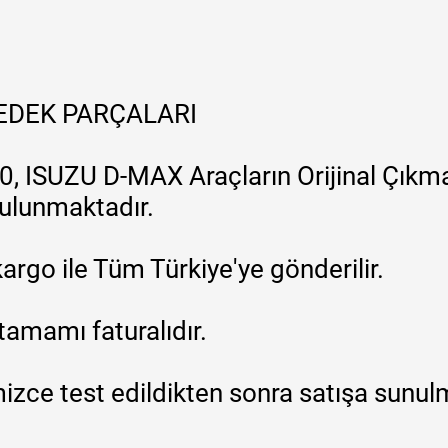
YEDEK PARÇALARI
, ISUZU D-MAX Araçların Orijinal Çıkma
 bulunmaktadır.
argo ile Tüm Türkiye'ye gönderilir.
tamamı faturalıdır.
zce test edildikten sonra satışa sunul