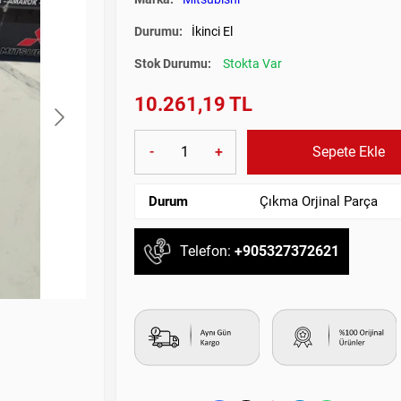
Durumu:
İkinci El
Stok Durumu:
Stokta Var
10.261,19 TL
-
+
Sepete Ekle
Durum
Çıkma Orjinal Parça
Telefon:
+905327372621