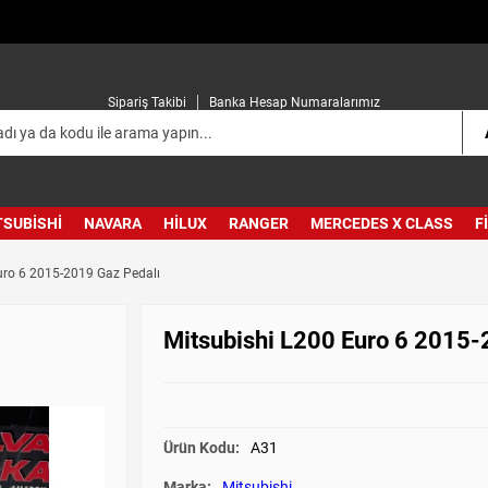
Sipariş Takibi
Banka Hesap Numaralarımız
TSUBISHI
NAVARA
HILUX
RANGER
MERCEDES X CLASS
F
uro 6 2015-2019 Gaz Pedalı
Mitsubishi L200 Euro 6 2015-
Ürün Kodu:
A31
Marka:
Mitsubishi