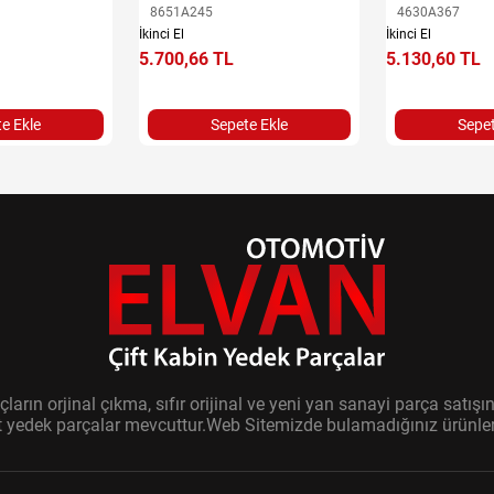
8651A245
4630A367
İkinci El
İkinci El
5.700,66 TL
5.130,60 TL
e Ekle
Sepete Ekle
Sepet
ların orjinal çıkma, sıfır orijinal ve yeni yan sanayi parça sat
it yedek parçalar mevcuttur.Web Sitemizde bulamadığınız ürünler i