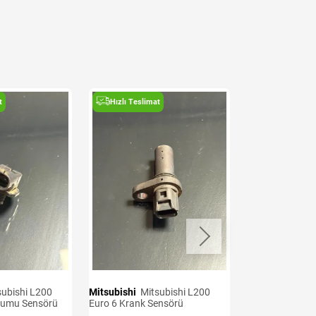
t
Hızlı Teslimat
Hızlı Teslima
Mitsubishi
Mitsubishi L200
Mitsubishi
Mitsubishi L200
kumu Sensörü
Euro 6 Krank Sensörü
Euro 7 Oksijen 