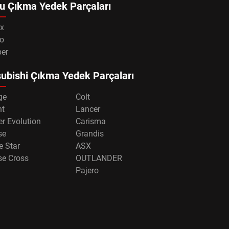
u Çıkma Yedek Parçaları
x
o
per
ubishi Çıkma Yedek Parçaları
ge
Colt
nt
Lancer
r Evolution
Carisma
se
Grandis
e Star
ASX
se Cross
OUTLANDER
Pajero