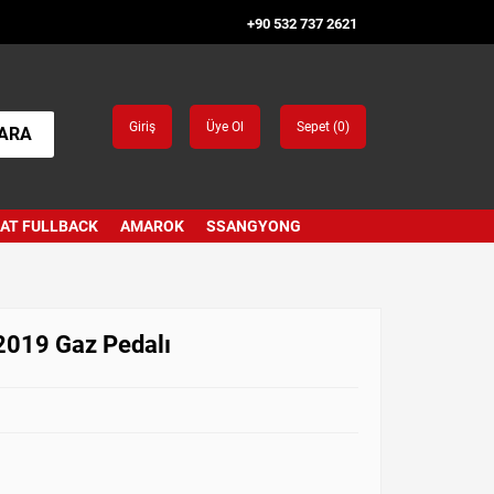
+90 532 737 2621
Giriş
Üye Ol
Sepet (
0
)
ARA
IAT FULLBACK
AMAROK
SSANGYONG
2019 Gaz Pedalı