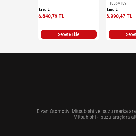
1865A189
İkinci El
İkinci El
6.840,79 TL
3.990,47 TL
e Ekle
Sepete Ekle
Sepet
Elvan Otomotiv; Mitsubishi ve Isuzu marka araç
Mitsubishi - Isuzu araçlara a