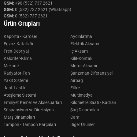
GSM:
+90 (532) 737 2621
GSM:
0 (532) 737 2621 (Whatsapp)
GSM:
0 (532) 737 2621
Ürün Grupları
Kaporta - Karoser
Aydınlatma
Egzoz-Katalizör
Elektrik Aksamı
Fren-Debriyaj
İç Aksam
Kalorifer-Klima
Kilit-Kontak
Mekanik
Motor Aksamı
Radyatör-Fan
Şanzıman-Diferansiyel
Yakıt Sistemi
Airbag
Jant-Lastik
Filtre
Ateşleme Sistemi
Multimedya
Emniyet Kemer ve Aksesuarları
Kilometre Saati - Kadran
Süspansiyon ve Direksiyon
Şarj Dinamoları
Marş Dinamoları
Cam
Tampon - Tampon Parçaları
Diğer Ürünler