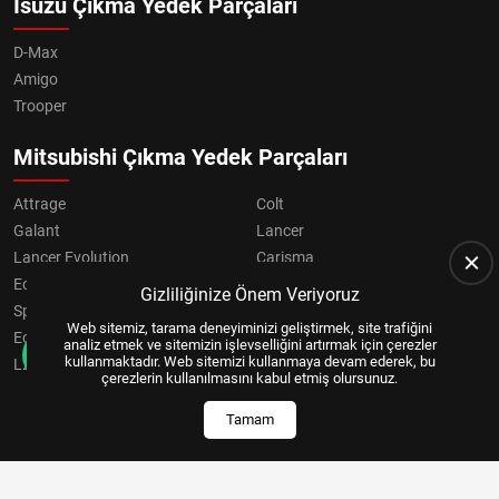
Isuzu Çıkma Yedek Parçaları
D-Max
Amigo
Trooper
Mitsubishi Çıkma Yedek Parçaları
Attrage
Colt
Galant
Lancer
Lancer Evolution
Carisma
Eclipse
Grandis
Gizliliğinize Önem Veriyoruz
Space Star
ASX
Web sitemiz, tarama deneyiminizi geliştirmek, site trafiğini
Eclipse Cross
OUTLANDER
analiz etmek ve sitemizin işlevselliğini artırmak için çerezler
kullanmaktadır. Web sitemizi kullanmaya devam ederek, bu
L200
Pajero
çerezlerin kullanılmasını kabul etmiş olursunuz.
Tamam
Copyright © 2024, All Right Reserved
US YAZILIM