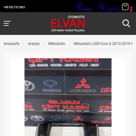
+90 532 737 2621
Giriş
Üye Ol
0
Anasayfa
Araçlar
Mitsubishi
Mitsubishi L200 Euro 6 2015-2019 Kl