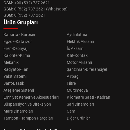
GSM:
+90 (532) 737 2621
GSM:
0 (532) 737 2621 (Whatsapp)
GSM:
0 (532) 737 2621
Ürün Grupları
Kaporta - Karoser
Aydınlatma
Egzoz-Katalizör
Elektrik Aksamı
Fren-Debriyaj
İç Aksam
Kalorifer-Klima
Kilit-Kontak
Mekanik
Motor Aksamı
Radyatör-Fan
Şanzıman-Diferansiyel
Yakıt Sistemi
Airbag
Jant-Lastik
Filtre
Ateşleme Sistemi
Multimedya
Emniyet Kemer ve Aksesuarları
Kilometre Saati - Kadran
Süspansiyon ve Direksiyon
Şarj Dinamoları
Marş Dinamoları
Cam
Tampon - Tampon Parçaları
Diğer Ürünler