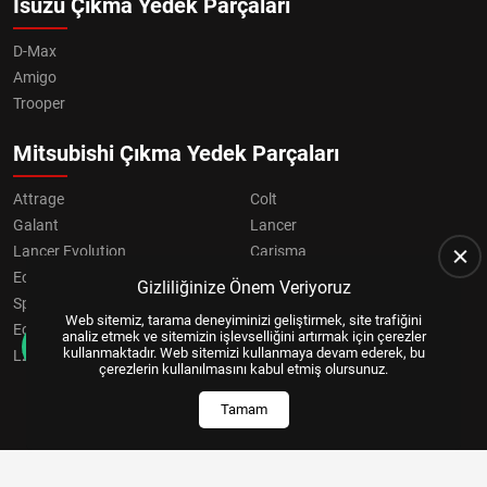
Isuzu Çıkma Yedek Parçaları
D-Max
Amigo
Trooper
Mitsubishi Çıkma Yedek Parçaları
Attrage
Colt
Galant
Lancer
Lancer Evolution
Carisma
Eclipse
Grandis
Gizliliğinize Önem Veriyoruz
Space Star
ASX
Web sitemiz, tarama deneyiminizi geliştirmek, site trafiğini
Eclipse Cross
OUTLANDER
analiz etmek ve sitemizin işlevselliğini artırmak için çerezler
kullanmaktadır. Web sitemizi kullanmaya devam ederek, bu
L200
Pajero
çerezlerin kullanılmasını kabul etmiş olursunuz.
Tamam
Copyright © 2024, All Right Reserved
US YAZILIM