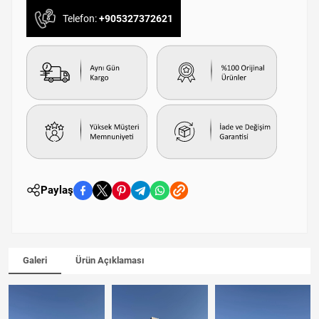
Telefon:
+905327372621
Paylaş
Galeri
Ürün Açıklaması