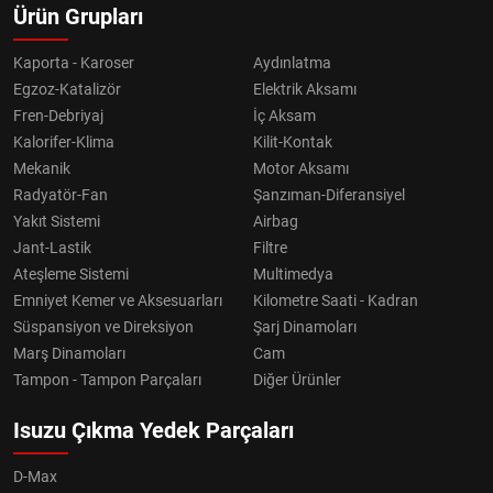
Ürün Grupları
Kaporta - Karoser
Aydınlatma
Egzoz-Katalizör
Elektrik Aksamı
Fren-Debriyaj
İç Aksam
Kalorifer-Klima
Kilit-Kontak
Mekanik
Motor Aksamı
Radyatör-Fan
Şanzıman-Diferansiyel
Yakıt Sistemi
Airbag
Jant-Lastik
Filtre
Ateşleme Sistemi
Multimedya
Emniyet Kemer ve Aksesuarları
Kilometre Saati - Kadran
Süspansiyon ve Direksiyon
Şarj Dinamoları
Marş Dinamoları
Cam
Tampon - Tampon Parçaları
Diğer Ürünler
Isuzu Çıkma Yedek Parçaları
D-Max