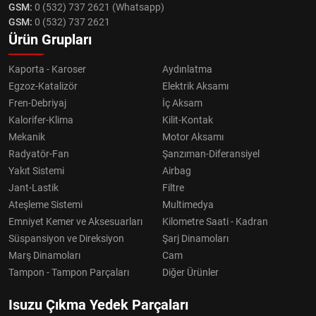
GSM:
0 (532) 737 2621 (Whatsapp)
GSM:
0 (532) 737 2621
Ürün Grupları
Kaporta - Karoser
Aydınlatma
Egzoz-Katalizör
Elektrik Aksamı
Fren-Debriyaj
İç Aksam
Kalorifer-Klima
Kilit-Kontak
Mekanik
Motor Aksamı
Radyatör-Fan
Şanzıman-Diferansiyel
Yakıt Sistemi
Airbag
Jant-Lastik
Filtre
Ateşleme Sistemi
Multimedya
Emniyet Kemer ve Aksesuarları
Kilometre Saati - Kadran
Süspansiyon ve Direksiyon
Şarj Dinamoları
Marş Dinamoları
Cam
Tampon - Tampon Parçaları
Diğer Ürünler
Isuzu Çıkma Yedek Parçaları