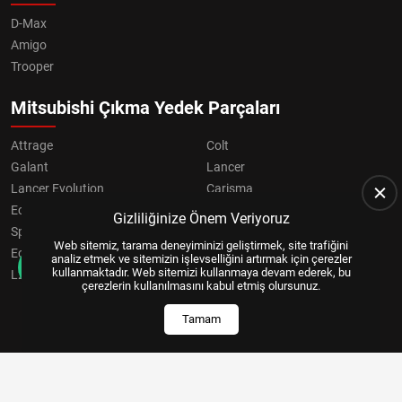
D-Max
Amigo
Trooper
Mitsubishi Çıkma Yedek Parçaları
Attrage
Colt
Galant
Lancer
Lancer Evolution
Carisma
Eclipse
Grandis
Gizliliğinize Önem Veriyoruz
Space Star
ASX
Web sitemiz, tarama deneyiminizi geliştirmek, site trafiğini
Eclipse Cross
OUTLANDER
analiz etmek ve sitemizin işlevselliğini artırmak için çerezler
kullanmaktadır. Web sitemizi kullanmaya devam ederek, bu
L200
Pajero
çerezlerin kullanılmasını kabul etmiş olursunuz.
Tamam
Copyright © 2024, All Right Reserved
US YAZILIM