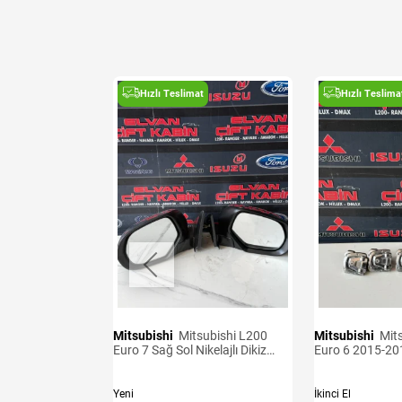
t
Hızlı Teslimat
Hızlı Teslima
Mitsubishi
Mitsubishi L200
Mitsubishi
Mitsubishi L200
ensörü
Euro 7 Sağ Sol Nikelajlı Dikiz
Euro 6 2015-20
Aynası
Kancaları
Yeni
İkinci El