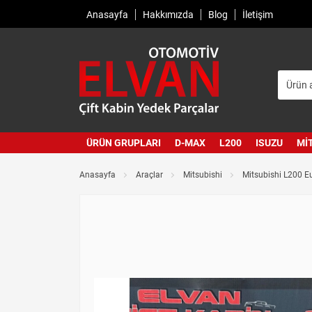
Anasayfa
Hakkımızda
Blog
İletişim
ÜRÜN GRUPLARI
D-MAX
L200
ISUZU
MI
Anasayfa
Araçlar
Mitsubishi
Mitsubishi L200 E