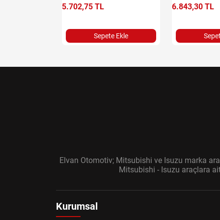
5.702,75 TL
6.843,30 TL
e Ekle
Sepete Ekle
Sepet
Elvan Otomotiv; Mitsubishi ve Isuzu marka araç
Mitsubishi - Isuzu araçlara a
Kurumsal