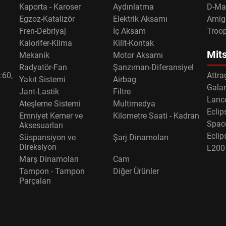
Kaporta - Karoser
Aydınlatma
D-Ma
Egzoz-Katalizör
Elektrik Aksamı
Amig
Fren-Debriyaj
İç Aksam
Troo
Kalorifer-Klima
Kilit-Kontak
Mits
Mekanik
Motor Aksamı
Radyatör-Fan
Şanzıman-Diferansiyel
:60,
Attra
Yakıt Sistemi
Airbag
Gala
Jant-Lastik
Filtre
Lance
Ateşleme Sistemi
Multimedya
Eclip
Emniyet Kemer ve
Kilometre Saati - Kadran
Spac
Aksesuarları
Eclip
Süspansiyon ve
Şarj Dinamoları
Direksiyon
L200
Marş Dinamoları
Cam
Tampon - Tampon
Diğer Ürünler
Parçaları