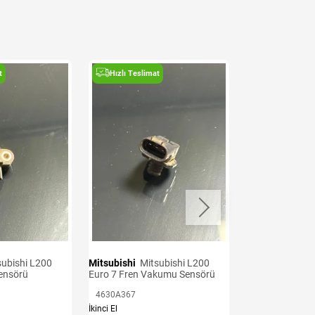
t
Hızlı Teslimat
Hızlı Teslima
Mitsubishi
Mitsubishi L200
Mitsubishi
Mitsubishi L200
Sensörü
Euro 7 Fren Vakumu Sensörü
Euro 6 Krank S
4630A367
1865A126
İkinci El
İkinci El