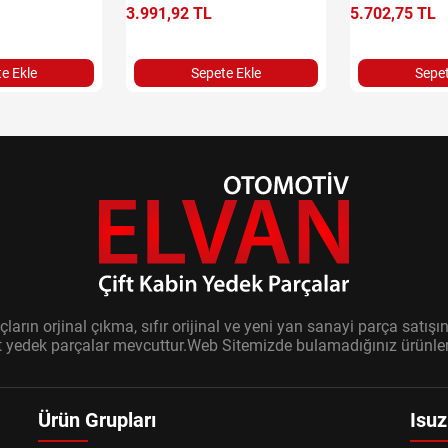
3.991,92 TL
5.702,75 TL
e Ekle
Sepete Ekle
Sepet
ların orjinal çıkma, sıfır orijinal ve yeni yan sanayi parça sat
it yedek parçalar mevcuttur.Web Sitemizde bulamadığınız ürünler i
Ürün Grupları
Isuz