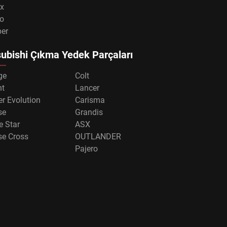
x
o
per
ubishi Çıkma Yedek Parçaları
ge
Colt
nt
Lancer
r Evolution
Carisma
se
Grandis
e Star
ASX
se Cross
OUTLANDER
Pajero