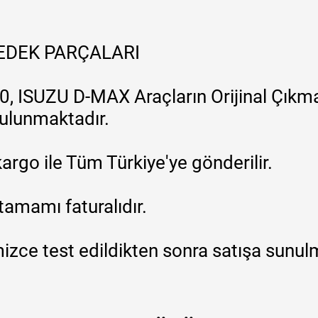
YEDEK PARÇALARI
, ISUZU D-MAX Araçların Orijinal Çıkma
 bulunmaktadır.
argo ile Tüm Türkiye'ye gönderilir.
tamamı faturalıdır.
zce test edildikten sonra satışa sunul