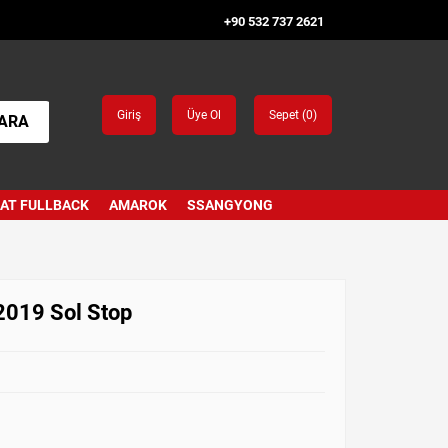
+90 532 737 2621
Giriş
Üye Ol
Sepet (
0
)
ARA
IAT FULLBACK
AMAROK
SSANGYONG
2019 Sol Stop