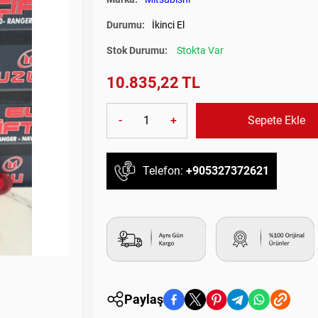
Durumu:
İkinci El
Stok Durumu:
Stokta Var
10.835,22 TL
-
+
Sepete Ekle
Telefon:
+905327372621
Paylaş