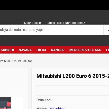
Sipariş Takibi
Banka Hesap Numaralarımız
TSUBISHI
NAVARA
HILUX
RANGER
MERCEDES X CLASS
F
uro 6 2015-2019 Sol Stop
Mitsubishi L200 Euro 6 2015-
Ürün Kodu:
Marka:
Mitsubishi