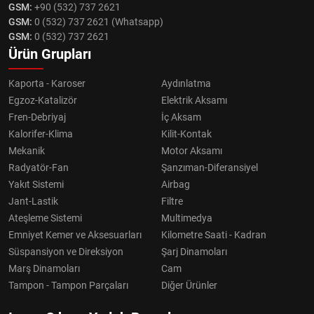
GSM:
+90 (532) 737 2621
GSM:
0 (532) 737 2621 (Whatsapp)
GSM:
0 (532) 737 2621
Ürün Grupları
Kaporta - Karoser
Aydınlatma
Egzoz-Katalizör
Elektrik Aksamı
Fren-Debriyaj
İç Aksam
Kalorifer-Klima
Kilit-Kontak
Mekanik
Motor Aksamı
Radyatör-Fan
Şanzıman-Diferansiyel
Yakıt Sistemi
Airbag
Jant-Lastik
Filtre
Ateşleme Sistemi
Multimedya
Emniyet Kemer ve Aksesuarları
Kilometre Saati - Kadran
Süspansiyon ve Direksiyon
Şarj Dinamoları
Marş Dinamoları
Cam
Tampon - Tampon Parçaları
Diğer Ürünler