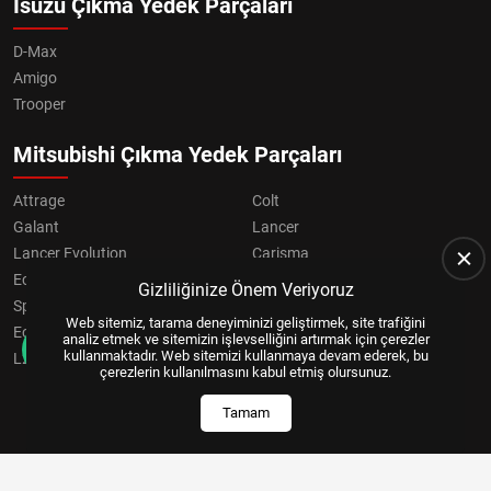
Isuzu Çıkma Yedek Parçaları
D-Max
Amigo
Trooper
Mitsubishi Çıkma Yedek Parçaları
Attrage
Colt
Galant
Lancer
Lancer Evolution
Carisma
Eclipse
Grandis
Gizliliğinize Önem Veriyoruz
Space Star
ASX
Web sitemiz, tarama deneyiminizi geliştirmek, site trafiğini
Eclipse Cross
OUTLANDER
analiz etmek ve sitemizin işlevselliğini artırmak için çerezler
kullanmaktadır. Web sitemizi kullanmaya devam ederek, bu
L200
Pajero
çerezlerin kullanılmasını kabul etmiş olursunuz.
Tamam
Copyright © 2024, All Right Reserved
US YAZILIM