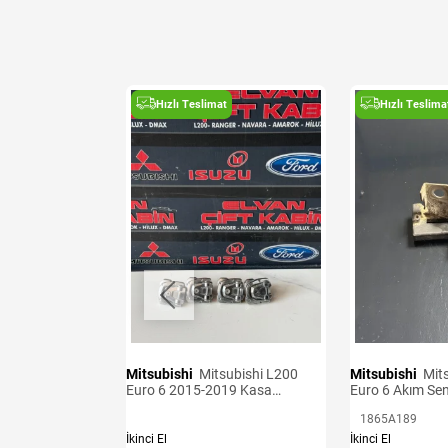
t
Hızlı Teslimat
Hızlı Teslima
Mitsubishi
Mitsubishi L200
Mitsubishi
Mitsubishi L200
Sensörü Adet
Euro 6 2015-2019 Kasa
Euro 6 Akım Se
Kancaları
1865A189
İkinci El
İkinci El