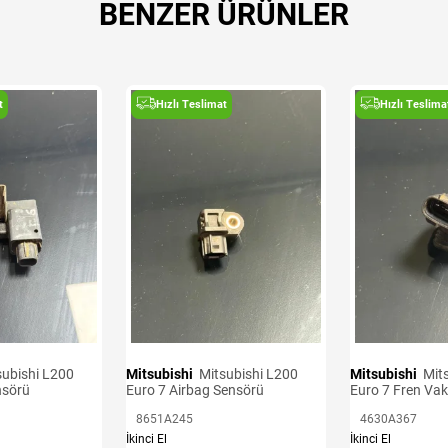
BENZER ÜRÜNLER
t
Hızlı Teslimat
Hızlı Teslima
Mitsubishi
Mitsubishi L200
Mitsubishi
Mitsubishi L200
nsörü
Euro 7 Airbag Sensörü
Euro 7 Fren Va
8651A245
4630A367
İkinci El
İkinci El