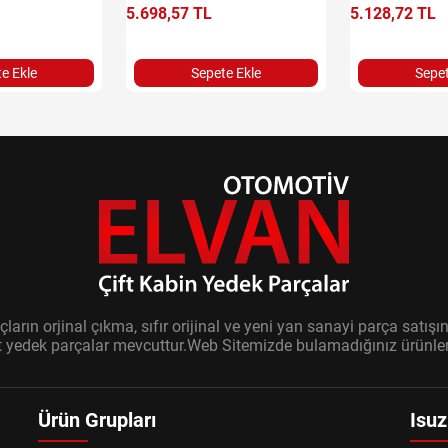
5.698,57 TL
5.128,72 TL
e Ekle
Sepete Ekle
Sepet
ların orjinal çıkma, sıfır orijinal ve yeni yan sanayi parça sat
it yedek parçalar mevcuttur.Web Sitemizde bulamadığınız ürünler i
Ürün Grupları
Isuz