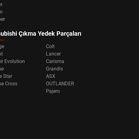
x
o
per
ubishi Çıkma Yedek Parçaları
ge
Colt
nt
Lancer
r Evolution
Carisma
se
Grandis
e Star
ASX
se Cross
OUTLANDER
Pajero