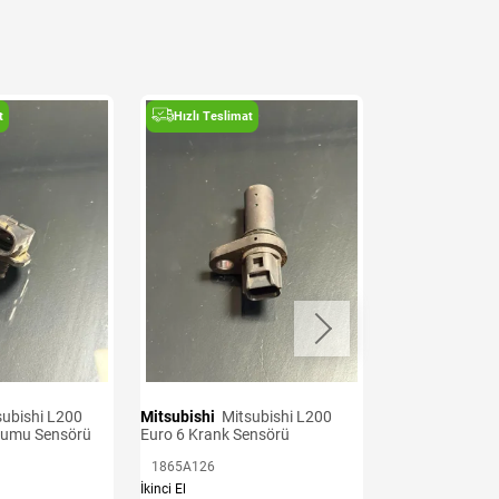
t
Hızlı Teslimat
Hızlı Teslima
Mitsubishi
Mitsubishi L200
Mitsubishi
Mitsubishi L200
kumu Sensörü
Euro 6 Krank Sensörü
Euro 7 Oksijen 
1865A126
11153310
İkinci El
İkinci El