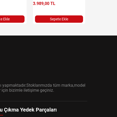
3.989,00 TL
11.397,14 TL
e Ekle
Sepete Ekle
Sepet
ışını yapmaktadır.Stoklarımızda tüm marka,model
çin bizimle iletişime geçiniz.
u Çıkma Yedek Parçaları