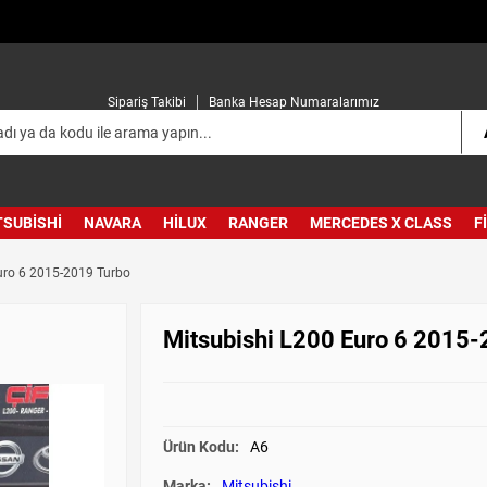
Sipariş Takibi
Banka Hesap Numaralarımız
TSUBISHI
NAVARA
HILUX
RANGER
MERCEDES X CLASS
F
uro 6 2015-2019 Turbo
Mitsubishi L200 Euro 6 2015-
Ürün Kodu:
A6
Marka:
Mitsubishi