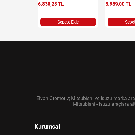
6.838,28 TL
3.989,00 TL
e Ekle
Sepete Ekle
Sepet
Elvan Otomotiv; Mitsubishi ve Isuzu marka araç
Mitsubishi - Isuzu araçlara a
Kurumsal