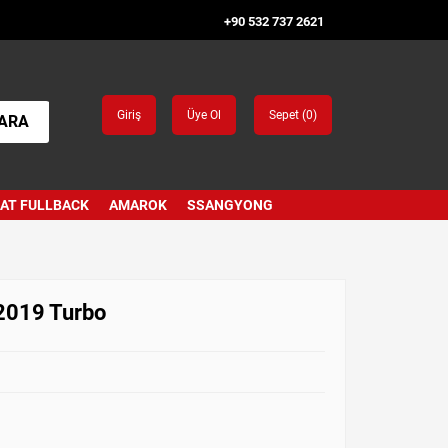
+90 532 737 2621
Giriş
Üye Ol
Sepet (
0
)
ARA
IAT FULLBACK
AMAROK
SSANGYONG
2019 Turbo