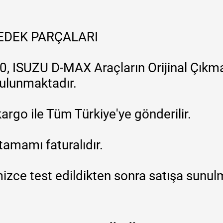
YEDEK PARÇALARI
, ISUZU D-MAX Araçların Orijinal Çıkma
 bulunmaktadır.
argo ile Tüm Türkiye'ye gönderilir.
tamamı faturalıdır.
zce test edildikten sonra satışa sunul