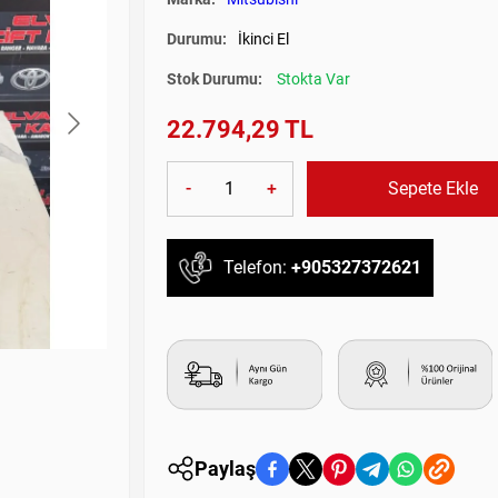
Durumu:
İkinci El
Stok Durumu:
Stokta Var
22.794,29 TL
-
+
Sepete Ekle
Telefon:
+905327372621
Paylaş