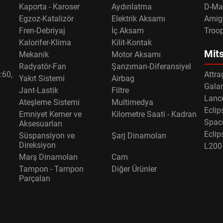
Kaporta - Karoser
Aydınlatma
D-Ma
Egzoz-Katalizör
Elektrik Aksamı
Amig
Fren-Debriyaj
İç Aksam
Troo
Kalorifer-Klima
Kilit-Kontak
Mits
Mekanik
Motor Aksamı
Radyatör-Fan
Şanzıman-Diferansiyel
:60,
Attra
Yakıt Sistemi
Airbag
Gala
Jant-Lastik
Filtre
Lance
Ateşleme Sistemi
Multimedya
Eclip
Emniyet Kemer ve
Kilometre Saati - Kadran
Spac
Aksesuarları
Eclip
Süspansiyon ve
Şarj Dinamoları
Direksiyon
L200
Marş Dinamoları
Cam
Tampon - Tampon
Diğer Ürünler
Parçaları