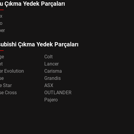
u Çıkma Yedek Parçaları
x
o
per
ubishi Çıkma Yedek Parçaları
ge
Colt
nt
Lancer
r Evolution
Carisma
se
Grandis
e Star
ASX
se Cross
OUTLANDER
Pajero