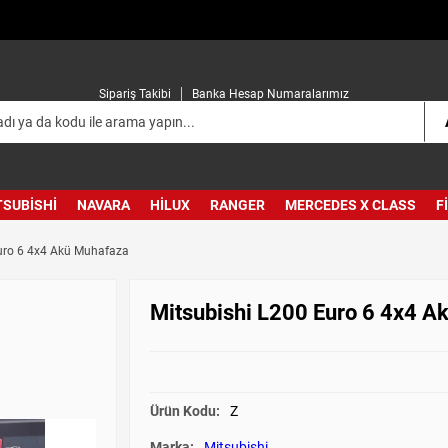
Sipariş Takibi
Banka Hesap Numaralarımız
TSUBISHI
NAVARA
HILUX
RANGER
MERCEDES X CLASS
F
uro 6 4x4 Akü Muhafaza
Mitsubishi L200 Euro 6 4x4 A
Ürün Kodu:
Z
Marka:
Mitsubishi