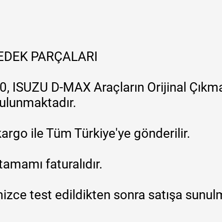
YEDEK PARÇALARI
, ISUZU D-MAX Araçların Orijinal Çıkma
 bulunmaktadır.
argo ile Tüm Türkiye'ye gönderilir.
tamamı faturalıdır.
zce test edildikten sonra satışa sunul