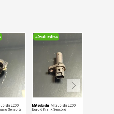
t
Hızlı Teslimat
Hızlı Teslima
Mitsubishi
Mitsubishi L200
Mitsubishi
Mitsubishi L200
kumu Sensörü
Euro 6 Krank Sensörü
Euro 7 Oksijen 