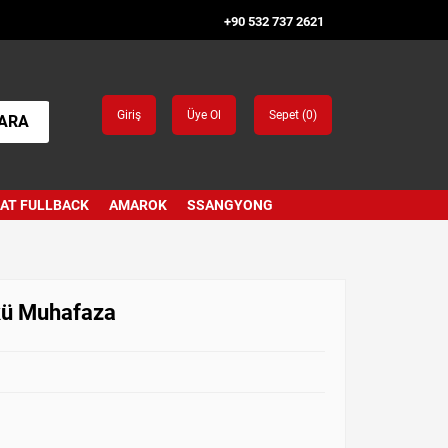
+90 532 737 2621
Giriş
Üye Ol
Sepet (
0
)
ARA
IAT FULLBACK
AMAROK
SSANGYONG
kü Muhafaza