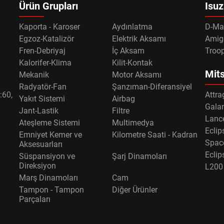
Ürün Grupları
Isuz
Kaporta - Karoser
Aydınlatma
D-Ma
Egzoz-Katalizör
Elektrik Aksamı
Amig
Fren-Debriyaj
İç Aksam
Troo
Kalorifer-Klima
Kilit-Kontak
Mits
Mekanik
Motor Aksamı
Radyatör-Fan
Şanzıman-Diferansiyel
:60,
Attra
Yakıt Sistemi
Airbag
Gala
Jant-Lastik
Filtre
Lance
Ateşleme Sistemi
Multimedya
Eclip
Emniyet Kemer ve
Kilometre Saati - Kadran
Spac
Aksesuarları
Eclip
Süspansiyon ve
Şarj Dinamoları
Direksiyon
L200
Marş Dinamoları
Cam
Tampon - Tampon
Diğer Ürünler
Parçaları