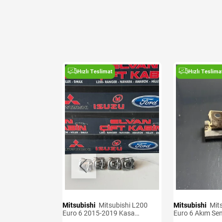
t
Hızlı Teslimat
Hızlı Teslima
Mitsubishi
Mitsubishi L200
Mitsubishi
Mitsubishi L200
Sensörü Adet
Euro 6 2015-2019 Kasa
Euro 6 Akım Se
Kancaları