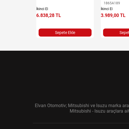
1865A189
İkinci El
İkinci El
6.838,28 TL
3.989,00 TL
e Ekle
Sepete Ekle
Sepet
Elvan Otomotiv; Mitsubishi ve Isuzu marka araç
Mitsubishi - Isuzu araçlara a