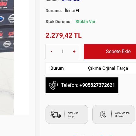
Durumu:
İkinci El
Stok Durumu:
Stokta Var
2.279,42 TL
-
+
Sepete Ekle
Durum
Çıkma Orjinal Parça
Telefon:
+905327372621