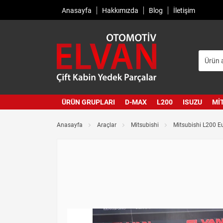
Anasayfa
Hakkımızda
Blog
İletişim
ÜRÜN GRUPLARI
D-MAX
L200
ISUZU
MI
Anasayfa
Araçlar
Mitsubishi
Mitsubishi L200 E