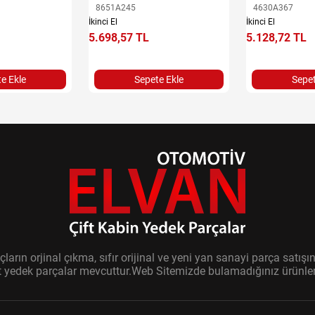
8651A245
4630A367
İkinci El
İkinci El
5.698,57 TL
5.128,72 TL
e Ekle
Sepete Ekle
Sepet
ların orjinal çıkma, sıfır orijinal ve yeni yan sanayi parça sat
it yedek parçalar mevcuttur.Web Sitemizde bulamadığınız ürünler i