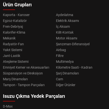
Ürün Grupları
Kaporta - Karoser
Aydınlatma
Egzoz-Katalizör
Elektrik Aksamı
Fren-Debriyaj
İç Aksam
Kalorifer-Klima
Kilit-Kontak
Mekanik
Motor Aksamı
Radyatör-Fan
Şanzıman-Diferansiyel
Yakıt Sistemi
Airbag
Jant-Lastik
Filtre
Ateşleme Sistemi
Multimedya
Emniyet Kemer ve Aksesuarları
Kilometre Saati - Kadran
Süspansiyon ve Direksiyon
Şarj Dinamoları
Marş Dinamoları
Cam
Tampon - Tampon Parçaları
Diğer Ürünler
Isuzu Çıkma Yedek Parçaları
D-Max