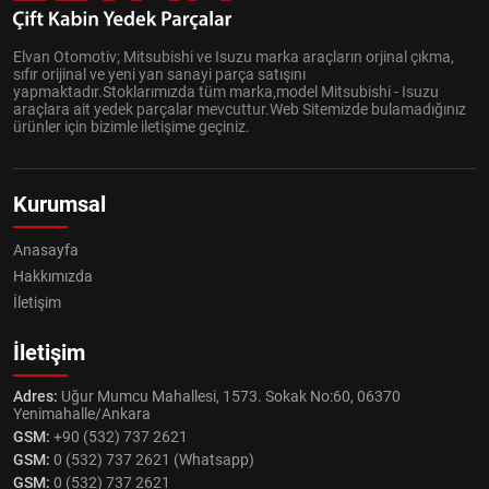
Elvan Otomotiv; Mitsubishi ve Isuzu marka araçların orjinal çıkma,
sıfır orijinal ve yeni yan sanayi parça satışını
yapmaktadır.Stoklarımızda tüm marka,model Mitsubishi - Isuzu
araçlara ait yedek parçalar mevcuttur.Web Sitemizde bulamadığınız
ürünler için bizimle iletişime geçiniz.
Kurumsal
Anasayfa
Hakkımızda
İletişim
İletişim
Adres:
Uğur Mumcu Mahallesi, 1573. Sokak No:60, 06370
Yenimahalle/Ankara
GSM:
+90 (532) 737 2621
GSM:
0 (532) 737 2621 (Whatsapp)
GSM:
0 (532) 737 2621