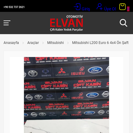
+90 532 737 2621
Giriş
Üye Ol
0
Anasayfa
Araçlar
Mitsubishi
Mitsubishi L200 Euro 6 4x4 Ön Şaft