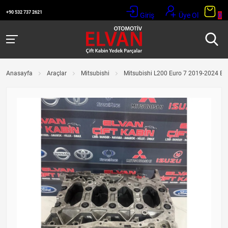
+90 532 737 2621
Giriş
Üye Ol
0
Anasayfa
Araçlar
Mitsubishi
Mitsubishi L200 Euro 7 2019-2024 Bl