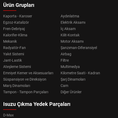
Ürün Grupları
Kaporta - Karoser
Aydınlatma
Egzoz-Katalizör
Elektrik Aksamı
Fren-Debriyaj
İç Aksam
Kalorifer-Klima
Kilit-Kontak
Mekanik
Motor Aksamı
Radyatör-Fan
Şanzıman-Diferansiyel
Yakıt Sistemi
Airbag
Jant-Lastik
Filtre
Ateşleme Sistemi
Multimedya
Emniyet Kemer ve Aksesuarları
Kilometre Saati - Kadran
Süspansiyon ve Direksiyon
Şarj Dinamoları
Marş Dinamoları
Cam
Tampon - Tampon Parçaları
Diğer Ürünler
Isuzu Çıkma Yedek Parçaları
D-Max