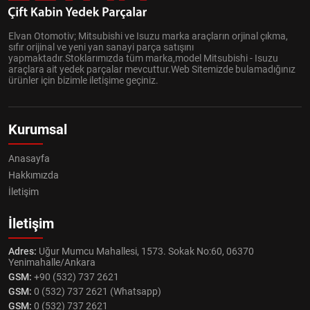
Elvan Otomotiv; Mitsubishi ve Isuzu marka araçların orjinal çıkma,
sıfır orijinal ve yeni yan sanayi parça satışını
yapmaktadır.Stoklarımızda tüm marka,model Mitsubishi - Isuzu
araçlara ait yedek parçalar mevcuttur.Web Sitemizde bulamadığınız
ürünler için bizimle iletişime geçiniz.
Kurumsal
Anasayfa
Hakkımızda
İletişim
İletişim
Adres:
Uğur Mumcu Mahallesi, 1573. Sokak No:60, 06370
Yenimahalle/Ankara
GSM:
+90 (532) 737 2621
GSM:
0 (532) 737 2621 (Whatsapp)
GSM:
0 (532) 737 2621