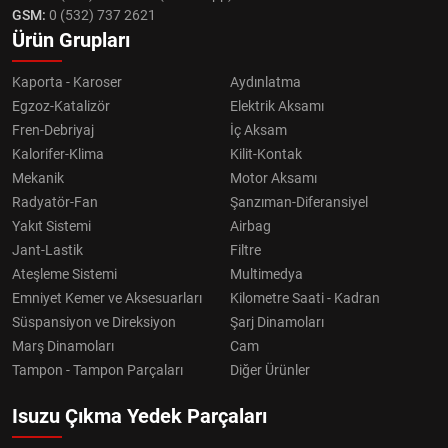
GSM:
0 (532) 737 2621
Ürün Grupları
Kaporta - Karoser
Aydınlatma
Egzoz-Katalizör
Elektrik Aksamı
Fren-Debriyaj
İç Aksam
Kalorifer-Klima
Kilit-Kontak
Mekanik
Motor Aksamı
Radyatör-Fan
Şanzıman-Diferansiyel
Yakıt Sistemi
Airbag
Jant-Lastik
Filtre
Ateşleme Sistemi
Multimedya
Emniyet Kemer ve Aksesuarları
Kilometre Saati - Kadran
Süspansiyon ve Direksiyon
Şarj Dinamoları
Marş Dinamoları
Cam
Tampon - Tampon Parçaları
Diğer Ürünler
Isuzu Çıkma Yedek Parçaları