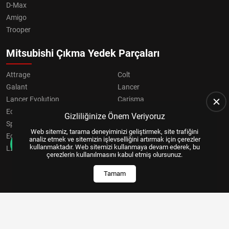
D-Max
Amigo
Trooper
Mitsubishi Çıkma Yedek Parçaları
Attrage
Colt
Galant
Lancer
Lancer Evolution
Carisma
Eclipse
Grandis
Gizliliğinize Önem Veriyoruz
Space Star
ASX
Web sitemiz, tarama deneyiminizi geliştirmek, site trafiğini
Eclipse Cross
OUTLANDER
analiz etmek ve sitemizin işlevselliğini artırmak için çerezler
kullanmaktadır. Web sitemizi kullanmaya devam ederek, bu
L200
Pajero
çerezlerin kullanılmasını kabul etmiş olursunuz.
Tamam
Copyright © 2024, All Right Reserved
US YAZILIM