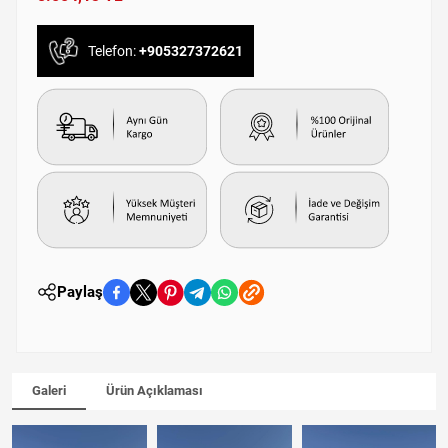
Telefon:
+905327372621
Paylaş
Galeri
Ürün Açıklaması