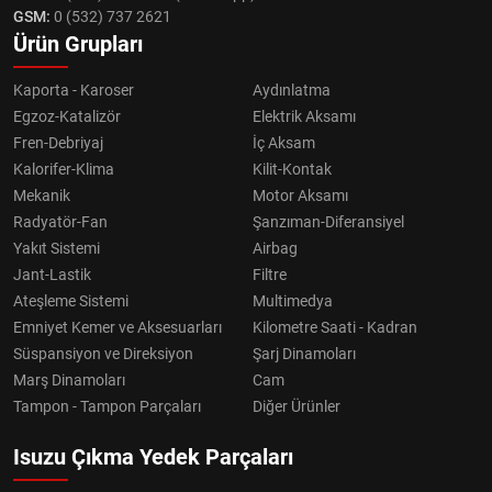
GSM:
0 (532) 737 2621
Ürün Grupları
Kaporta - Karoser
Aydınlatma
Egzoz-Katalizör
Elektrik Aksamı
Fren-Debriyaj
İç Aksam
Kalorifer-Klima
Kilit-Kontak
Mekanik
Motor Aksamı
Radyatör-Fan
Şanzıman-Diferansiyel
Yakıt Sistemi
Airbag
Jant-Lastik
Filtre
Ateşleme Sistemi
Multimedya
Emniyet Kemer ve Aksesuarları
Kilometre Saati - Kadran
Süspansiyon ve Direksiyon
Şarj Dinamoları
Marş Dinamoları
Cam
Tampon - Tampon Parçaları
Diğer Ürünler
Isuzu Çıkma Yedek Parçaları