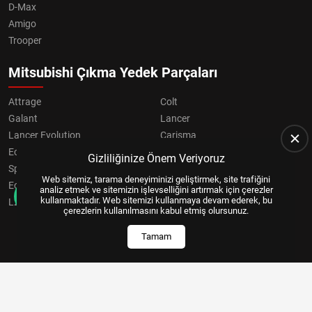
D-Max
Amigo
Trooper
Mitsubishi Çıkma Yedek Parçaları
Attrage
Colt
Galant
Lancer
Lancer Evolution
Carisma
Eclipse
Grandis
Gizliliğinize Önem Veriyoruz
Space Star
ASX
Web sitemiz, tarama deneyiminizi geliştirmek, site trafiğini
Eclipse Cross
OUTLANDER
analiz etmek ve sitemizin işlevselliğini artırmak için çerezler
kullanmaktadır. Web sitemizi kullanmaya devam ederek, bu
L200
Pajero
çerezlerin kullanılmasını kabul etmiş olursunuz.
Tamam
Copyright © 2024, All Right Reserved
US YAZILIM