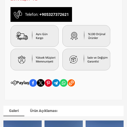
Telefon:
+905327372621
Paylaş
Galeri
Ürün Açıklaması