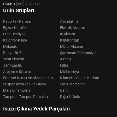
GSM:
0 (532) 737 2621
Ürün Grupları
Kaporta - Karoser
Aydınlatma
Egzoz-Katalizör
Elektrik Aksamı
Fren-Debriyaj
İç Aksam
Kalorifer-Klima
Kilit-Kontak
Mekanik
Motor Aksamı
Radyatör-Fan
Şanzıman-Diferansiyel
Yakıt Sistemi
Airbag
Jant-Lastik
Filtre
Ateşleme Sistemi
Multimedya
Emniyet Kemer ve Aksesuarları
Kilometre Saati - Kadran
Süspansiyon ve Direksiyon
Şarj Dinamoları
Marş Dinamoları
Cam
Tampon - Tampon Parçaları
Diğer Ürünler
Isuzu Çıkma Yedek Parçaları