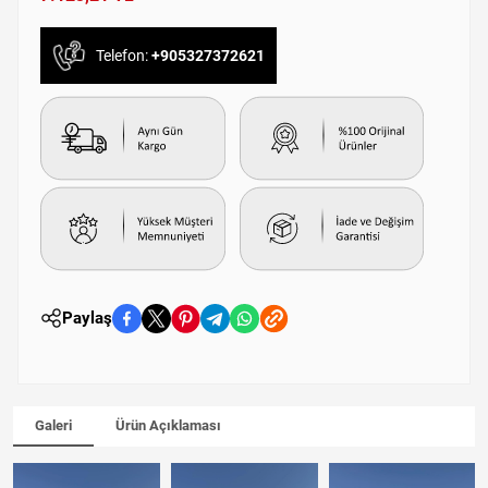
Telefon:
+905327372621
Paylaş
Galeri
Ürün Açıklaması