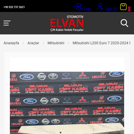
+90 532 737 2621
Giriş
Üye Ol
0
Anasayfa
Araçlar
Mitsubishi
Mitsubishi L200 Euro 7 2020-2024 Sil