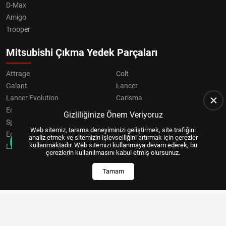
D-Max
Amigo
Trooper
Mitsubishi Çıkma Yedek Parçaları
Attrage
Colt
Galant
Lancer
Lancer Evolution
Carisma
Eclipse
Grandis
Gizliliğinize Önem Veriyoruz
Space Star
ASX
Web sitemiz, tarama deneyiminizi geliştirmek, site trafiğini
Eclipse Cross
OUTLANDER
analiz etmek ve sitemizin işlevselliğini artırmak için çerezler
kullanmaktadır. Web sitemizi kullanmaya devam ederek, bu
L200
Pajero
çerezlerin kullanılmasını kabul etmiş olursunuz.
Tamam
Copyright © 2024, All Right Reserved
US YAZILIM