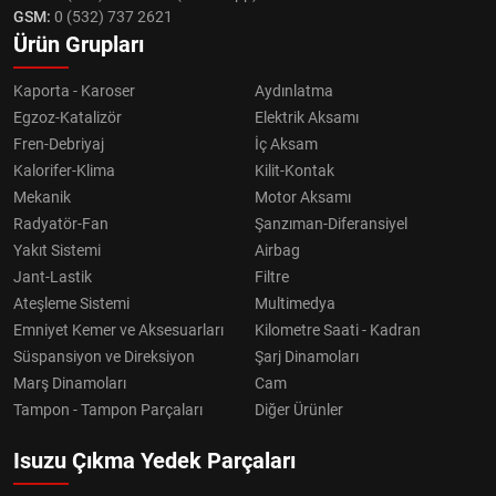
GSM:
0 (532) 737 2621
Ürün Grupları
Kaporta - Karoser
Aydınlatma
Egzoz-Katalizör
Elektrik Aksamı
Fren-Debriyaj
İç Aksam
Kalorifer-Klima
Kilit-Kontak
Mekanik
Motor Aksamı
Radyatör-Fan
Şanzıman-Diferansiyel
Yakıt Sistemi
Airbag
Jant-Lastik
Filtre
Ateşleme Sistemi
Multimedya
Emniyet Kemer ve Aksesuarları
Kilometre Saati - Kadran
Süspansiyon ve Direksiyon
Şarj Dinamoları
Marş Dinamoları
Cam
Tampon - Tampon Parçaları
Diğer Ürünler
Isuzu Çıkma Yedek Parçaları