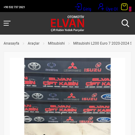
+90 532 737 2621
Giriş
Üye Ol
0
Anasayfa
Araçlar
Mitsubishi
Mitsubishi L200 Euro 7 2020-2024 Sile