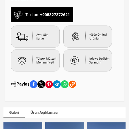
Telefon:
+905327372621
Paylaş
Galeri
Ürün Açıklaması