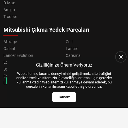
D-Max
Amigo
Trooper
Mitsubishi Çıkma Yedek Parçaları
Attrage
Colt
Galant
Lancer
Lancer Evolution
Carisma
Eclipse
Grandis
Gizliliğinize Önem Veriyoruz
Space Star
ASX
Web sitemiz, tarama deneyiminizi geliştirmek, site trafiğini
Eclipse Cross
OUTLANDER
analiz etmek ve sitemizin işlevselliğini artırmak için çerezler
kullanmaktadır. Web sitemizi kullanmaya devam ederek, bu
L200
Pajero
çerezlerin kullanılmasını kabul etmiş olursunuz.
Tamam
Copyright © 2024, All Right Reserved
US YAZILIM